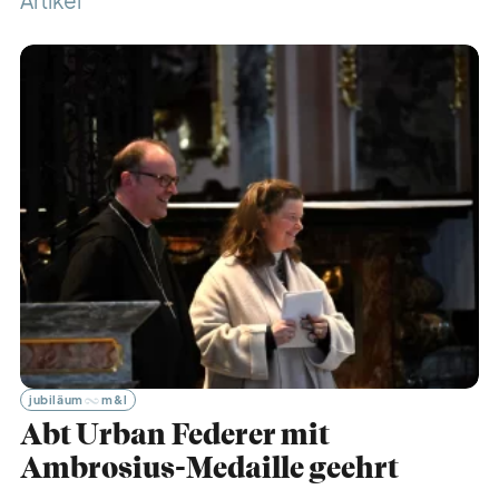
Artikel
liturgie
lebendig
gott
feiern
auf
gefallen
lese
zeichen
klang
voll
jubiläum
m&l
blick
fang
Abt Urban Federer mit
Ambrosius-Medaille geehrt
ohren
schmaus