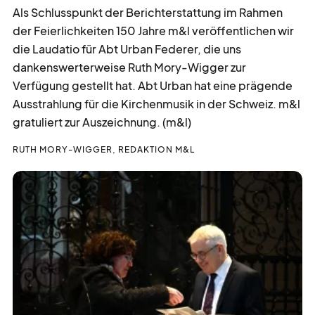
Als Schlusspunkt der Berichterstattung im Rahmen
der Feierlichkeiten 150 Jahre m&l veröffentlichen wir
treff
punkt
die Laudatio für Abt Urban Federer, die uns
dankenswerterweise Ruth Mory-Wigger zur
Verfügung gestellt hat. Abt Urban hat eine prägende
Ausstrahlung für die Kirchenmusik in der Schweiz. m&l
druuf
gschtoosse
gratuliert zur Auszeichnung. (m&l)
RUTH MORY-WIGGER, REDAKTION M&L
kalender
blatt
Zurück zur Übersicht
kurz
notiert
gesucht
gefunden