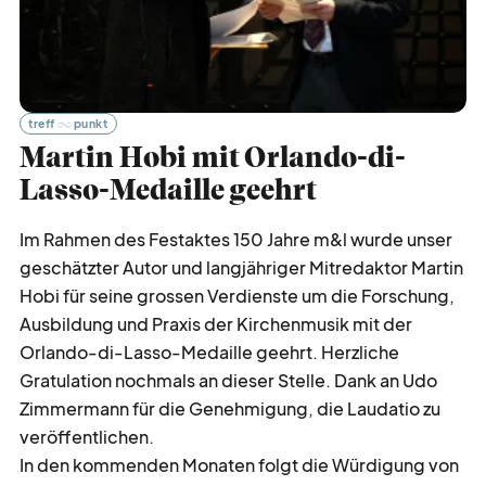
zeit
vertreib
treff
punkt
nicht
vergessen
Martin Hobi mit Orlando-di-
Lasso-Medaille geehrt
werbe
möglichkeiten
Im Rahmen des Festaktes 150 Jahre m&l wurde unser
geschätzter Autor und langjähriger Mitredaktor Martin
verband
verlag
Hobi für seine grossen Verdienste um die Forschung,
Ausbildung und Praxis der Kirchenmusik mit der
Orlando-di-Lasso-Medaille geehrt. Herzliche
kreativ
tätig
Gratulation nochmals an dieser Stelle. Dank an Udo
Zimmermann für die Genehmigung, die Laudatio zu
veröffentlichen.
über
blick
In den kommenden Monaten folgt die Würdigung von