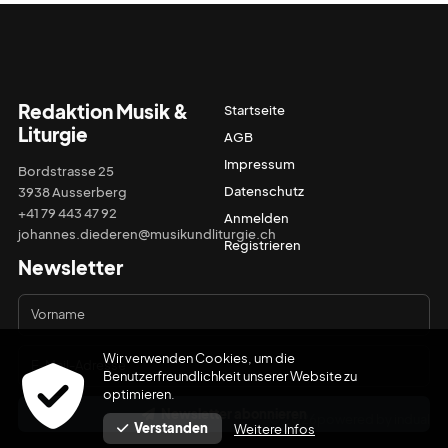
Redaktion Musik &
Startseite
Liturgie
AGB
Impressum
Bordstrasse 25
Datenschutz
3938 Ausserberg
+41 79 443 47 92
Anmelden
johannes.diederen@musikundliturgie.ch
Registrieren
Newsletter
Wir verwenden Cookies, um die
Benutzerfreundlichkeit unserer Website zu
optimieren.
Newsletter abonnieren
© 2026
powered by indual
Verstanden
Weitere Infos