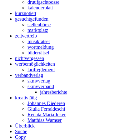
druuf
gschtoosse
kalender
blatt
kurz
notiert
gesucht
gefunden
stellen
börse
markt
platz
zeit
vertreib
musik
rätsel
wort
meldung
bilder
rätsel
nicht
vergessen
werbe
möglichkeiten
tarif
reglement
verband
verlag
skmv
verlag
skmv
verband
jahres
berichte
kreativ
tätig
Johannes Diederen
Giulia Ferraldeschi
Renata Maria Jeker
Matthias Wamser
Über
blick
Suche
Copy