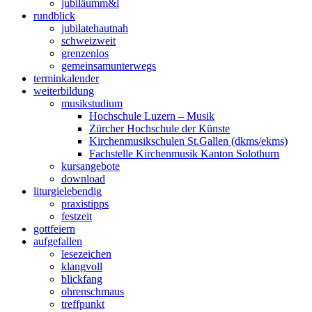
jubiläum
m&l
rund
blick
jubilate
hautnah
schweiz
weit
grenzen
los
gemeinsam
unterwegs
termin
kalender
weiter
bildung
musik
studium
Hochschule Luzern – Musik
Zürcher Hochschule der Künste
Kirchenmusikschulen St.Gallen (dkms/ekms)
Fachstelle Kirchenmusik Kanton Solothurn
kurs
angebote
down
load
liturgie
lebendig
praxis
tipps
fest
zeit
gott
feiern
auf
gefallen
lese
zeichen
klang
voll
blick
fang
ohren
schmaus
treff
punkt