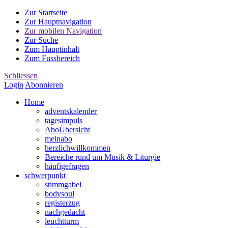
Zur Startseite
Zur Hauptnavigation
Zur mobilen Navigation
Zur Suche
Zum Hauptinhalt
Zum Fussbereich
Schliessen
Login
Abonnieren
Home
advents
kalender
tages
impuls
Abo
Übersicht
mein
abo
herzlich
willkommen
Bereiche rund um Musik & Liturgie
häufige
fragen
schwer
punkt
stimm
gabel
body
soul
register
zug
nach
gedacht
leucht
turm