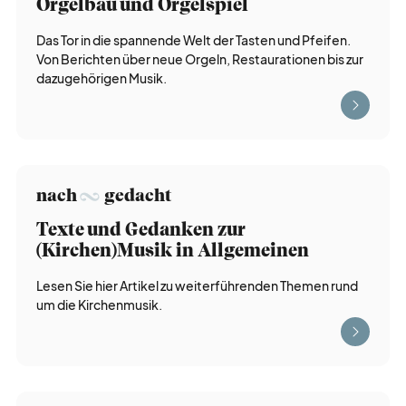
Orgelbau und Orgelspiel
Das Tor in die spannende Welt der Tasten und Pfeifen.
weiter
bildung
Von Berichten über neue Orgeln, Restaurationen bis zur
dazugehörigen Musik.
liturgie
lebendig
gott
feiern
nach
gedacht
Texte und Gedanken zur
(Kirchen)Musik in Allgemeinen
auf
gefallen
Lesen Sie hier Artikel zu weiterführenden Themen rund
um die Kirchenmusik.
kurz
notiert
gesucht
gefunden