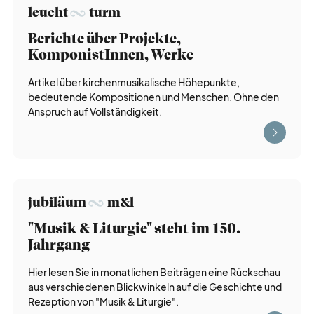
leucht
turm
zeit
vertreib
Berichte über Projekte,
KomponistInnen, Werke
nicht
vergessen
Artikel über kirchenmusikalische Höhepunkte,
bedeutende Kompositionen und Menschen. Ohne den
Anspruch auf Vollständigkeit.
werbe
möglichkeiten
verband
verlag
jubiläum
m&l
kreativ
tätig
"Musik & Liturgie" steht im 150.
Jahrgang
Hier lesen Sie in monatlichen Beiträgen eine Rückschau
über
blick
aus verschiedenen Blickwinkeln auf die Geschichte und
Rezeption von "Musik & Liturgie".