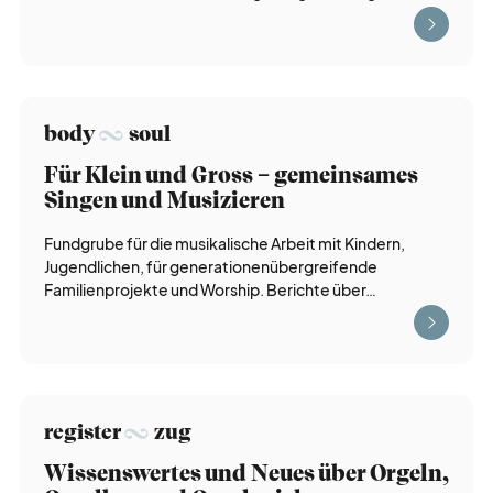
nach
gedacht
body
soul
leucht
turm
Für Klein und Gross – gemeinsames
Singen und Musizieren
jubiläum
m&l
Fundgrube für die musikalische Arbeit mit Kindern,
Jugendlichen, für generationenübergreifende
Familienprojekte und Worship. Berichte über…
Zurück zur Übersicht
rund
blick
register
zug
termin
kalender
Wissenswertes und Neues über Orgeln,