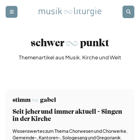
Zur Startseite
Zur Hauptnavigation
Zur Suche
Zum Hauptinhalt
Zum Fussbereich
Login
Abonnieren
schwer
punkt
schwer
punkt
Themenartikel aus Musik, Kirche und Welt
stimm
gabel
body
soul
stimm
gabel
Seit jeher und immer aktuell - Singen
in der Kirche
register
zug
Wissenswertes zum Thema Chorwesen und Chorwerke,
Gemeinde-, Kantoren-, Sologesang und Gregorianik.