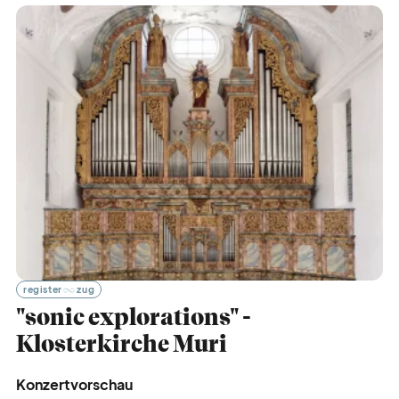
register
zug
"sonic explorations" -
Klosterkirche Muri
Konzertvorschau