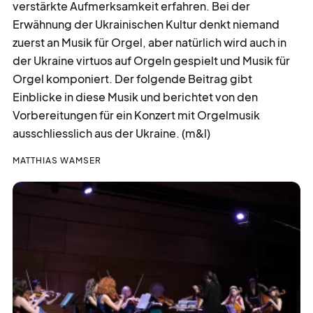
verstärkte Aufmerksamkeit erfahren. Bei der
Erwähnung der Ukrainischen Kultur denkt niemand
zuerst an Musik für Orgel, aber natürlich wird auch in
treff
punkt
der Ukraine virtuos auf Orgeln gespielt und Musik für
Orgel komponiert. Der folgende Beitrag gibt
Einblicke in diese Musik und berichtet von den
druuf
gschtoosse
Vorbereitungen für ein Konzert mit Orgelmusik
ausschliesslich aus der Ukraine. (m&l)
kalender
blatt
MATTHIAS WAMSER
Zurück zur Übersicht
kurz
notiert
gesucht
gefunden