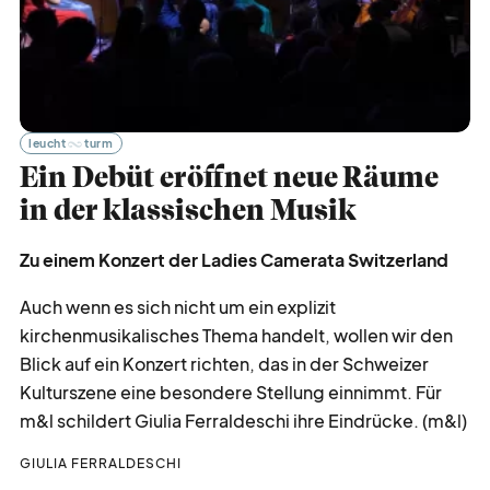
zeit
vertreib
nicht
vergessen
leucht
turm
Ein Debüt eröffnet neue Räume
in der klassischen Musik
werbe
möglichkeiten
Zu einem Konzert der Ladies Camerata Switzerland
verband
verlag
Auch wenn es sich nicht um ein explizit
kirchenmusikalisches Thema handelt, wollen wir den
Blick auf ein Konzert richten, das in der Schweizer
kreativ
tätig
Kulturszene eine besondere Stellung einnimmt. Für
m&l schildert Giulia Ferraldeschi ihre Eindrücke. (m&l)
über
blick
GIULIA FERRALDESCHI