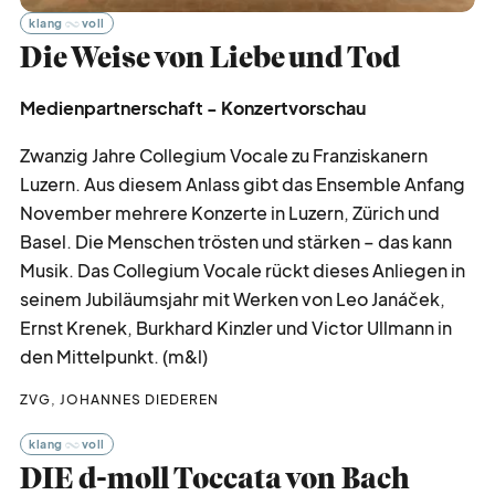
klang
voll
Die Weise von Liebe und Tod
Medienpartnerschaft - Konzertvorschau
Zwanzig Jahre Collegium Vocale zu Franziskanern
Luzern. Aus diesem Anlass gibt das Ensemble Anfang
November mehrere Konzerte in Luzern, Zürich und
Basel. Die Menschen trösten und stärken – das kann
Musik. Das Collegium Vocale rückt dieses Anliegen in
seinem Jubiläumsjahr mit Werken von Leo Janáček,
Ernst Krenek, Burkhard Kinzler und Victor Ullmann in
den Mittelpunkt. (m&l)
ZVG, JOHANNES DIEDEREN
klang
voll
DIE d-moll Toccata von Bach