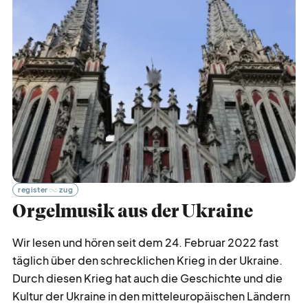
liturgie
lebendig
gott
feiern
auf
gefallen
lese
zeichen
register
zug
Orgelmusik aus der Ukraine
klang
voll
Wir lesen und hören seit dem 24. Februar 2022 fast
blick
fang
täglich über den schrecklichen Krieg in der Ukraine.
Durch diesen Krieg hat auch die Geschichte und die
Kultur der Ukraine in den mitteleuropäischen Ländern
ohren
schmaus