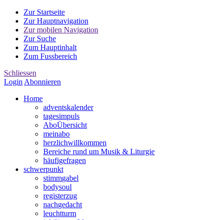
Zur Startseite
Zur Hauptnavigation
Zur mobilen Navigation
Zur Suche
Zum Hauptinhalt
Zum Fussbereich
Schliessen
Login
Abonnieren
Home
advents
kalender
tages
impuls
Abo
Übersicht
mein
abo
herzlich
willkommen
Bereiche rund um Musik & Liturgie
häufige
fragen
schwer
punkt
stimm
gabel
body
soul
register
zug
nach
gedacht
leucht
turm