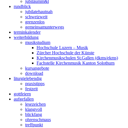
jubiläum
m&l
rund
blick
jubilate
hautnah
schweiz
weit
grenzen
los
gemeinsam
unterwegs
termin
kalender
weiter
bildung
musik
studium
Hochschule Luzern – Musik
Zürcher Hochschule der Künste
Kirchenmusikschulen St.Gallen (dkms/ekms)
Fachstelle Kirchenmusik Kanton Solothurn
kurs
angebote
down
load
liturgie
lebendig
praxis
tipps
fest
zeit
gott
feiern
auf
gefallen
lese
zeichen
klang
voll
blick
fang
ohren
schmaus
treff
punkt