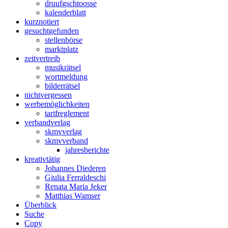
druuf
gschtoosse
kalender
blatt
kurz
notiert
gesucht
gefunden
stellen
börse
markt
platz
zeit
vertreib
musik
rätsel
wort
meldung
bilder
rätsel
nicht
vergessen
werbe
möglichkeiten
tarif
reglement
verband
verlag
skmv
verlag
skmv
verband
jahres
berichte
kreativ
tätig
Johannes Diederen
Giulia Ferraldeschi
Renata Maria Jeker
Matthias Wamser
Über
blick
Suche
Copy