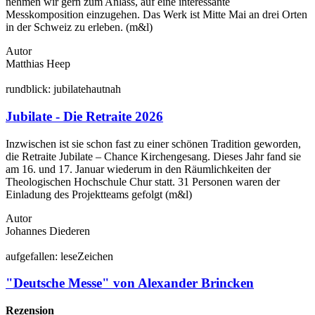
nehmen wir gern zum Anlass, auf eine interessante
Messkomposition einzugehen. Das Werk ist Mitte Mai an drei Orten
in der Schweiz zu erleben. (m&l)
Autor
Matthias Heep
rund
blick:
jubilate
hautnah
Jubilate - Die Retraite 2026
Inzwischen ist sie schon fast zu einer schönen Tradition geworden,
die Retraite Jubilate – Chance Kirchengesang. Dieses Jahr fand sie
am 16. und 17. Januar wiederum in den Räumlichkeiten der
Theologischen Hochschule Chur statt. 31 Personen waren der
Einladung des Projektteams gefolgt (m&l)
Autor
Johannes Diederen
auf
gefallen:
lese
Zeichen
"Deutsche Messe" von Alexander Brincken
Rezension