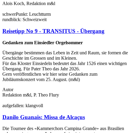
Alois Koch, Redaktion m&l
schwer
Punkt:
Leucht
turm
rund
blick:
Schweiz
weit
Reisetipp No 9 - TRANSITUS - Übergang
Gedanken zum Einsiedler Orgelsommer
Übergänge bestimmen das Leben in Zeit und Raum, sie formen die
Geschichte im Grossen und im Kleinen.
Für das Kloster Einsiedeln bedeutet das Jahr 1526 einen wichtigen
Übergang. Für Pater Theo das Jahr 2026.
Gern veröffentlichen wir hier seine Gedanken zum
Jubiläumskonzert vom 25. August. (m&l)
Autor
Redaktion m&l, P. Theo Flury
auf
gefallen:
klang
voll
Danilo Guanais: Missa de Alcaçus
Die Tournee des «Kammerchors Campina Grande» aus Brasilien