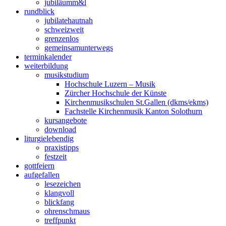
jubiläum
m&l
rund
blick
jubilate
hautnah
schweiz
weit
grenzen
los
gemeinsam
unterwegs
termin
kalender
weiter
bildung
musik
studium
Hochschule Luzern – Musik
Zürcher Hochschule der Künste
Kirchenmusikschulen St.Gallen (dkms/ekms)
Fachstelle Kirchenmusik Kanton Solothurn
kurs
angebote
down
load
liturgie
lebendig
praxis
tipps
fest
zeit
gott
feiern
auf
gefallen
lese
zeichen
klang
voll
blick
fang
ohren
schmaus
treff
punkt