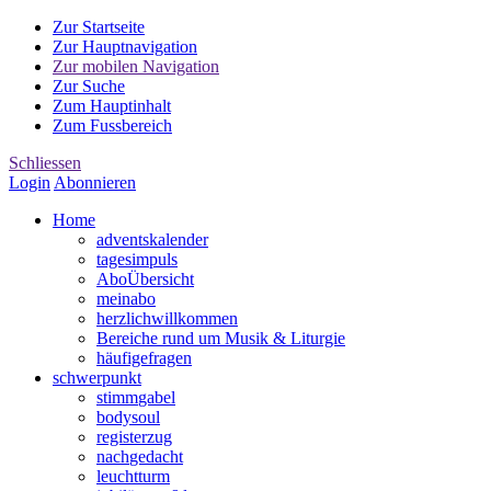
Zur Startseite
Zur Hauptnavigation
Zur mobilen Navigation
Zur Suche
Zum Hauptinhalt
Zum Fussbereich
Schliessen
Login
Abonnieren
Home
advents
kalender
tages
impuls
Abo
Übersicht
mein
abo
herzlich
willkommen
Bereiche rund um Musik & Liturgie
häufige
fragen
schwer
punkt
stimm
gabel
body
soul
register
zug
nach
gedacht
leucht
turm