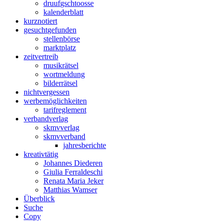
druuf
gschtoosse
kalender
blatt
kurz
notiert
gesucht
gefunden
stellen
börse
markt
platz
zeit
vertreib
musik
rätsel
wort
meldung
bilder
rätsel
nicht
vergessen
werbe
möglichkeiten
tarif
reglement
verband
verlag
skmv
verlag
skmv
verband
jahres
berichte
kreativ
tätig
Johannes Diederen
Giulia Ferraldeschi
Renata Maria Jeker
Matthias Wamser
Über
blick
Suche
Copy