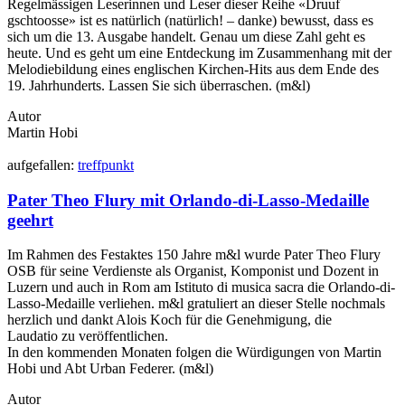
Regelmässigen Leserinnen und Leser dieser Reihe «Druuf
gschtoosse» ist es natürlich (natürlich! – danke) bewusst, dass es
sich um die 13. Ausgabe handelt. Genau um diese Zahl geht es
heute. Und es geht um eine Entdeckung im Zusammenhang mit der
Melodiebildung eines englischen Kirchen-Hits aus dem Ende des
19. Jahrhunderts. Lassen Sie sich überraschen. (m&l)
Autor
Martin Hobi
auf
gefallen:
treff
punkt
Pater Theo Flury mit Orlando-di-Lasso-Medaille
geehrt
Im Rahmen des Festaktes 150 Jahre m&l wurde Pater Theo Flury
OSB für seine Verdienste als Organist, Komponist und Dozent in
Luzern und auch in Rom am Istituto di musica sacra die Orlando-di-
Lasso-Medaille verliehen. m&l gratuliert an dieser Stelle nochmals
herzlich und dankt Alois Koch für die Genehmigung, die
Laudatio zu veröffentlichen.
In den kommenden Monaten folgen die Würdigungen von Martin
Hobi und Abt Urban Federer. (m&l)
Autor