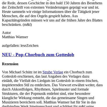
die Rede, dessen Geschichte in den bald 150 Jahren des Bestehens
der Zeitschrift von extremen Veränderungen geprägt war und ist.
Heute sammeln wir einige Informationen über die Tätigkeit jener
Menschen, die auf den Orgeln gespielt haben. Aus
Kapazitätsgründen müssen wir uns auf die frühen Jahre des Blattes
beschränken. (m&l)
Autor
Matthias Wamser
auf
gefallen:
lese
Zeichen
NEU - Pop-Chorbuch zum Gotteslob
Rezension
Von Michael Schütz ist im
Strube Verlag
ein Chorbuch zum
Gotteslob erschienen, das laut Angaben des Verlages dazu
einlädt, die Vielfalt des Liedguts im Gotteslob in einem frischen,
inspirierenden Stil zu entdecken. Das Vorwort erwähnt weiter, dass
durch Akkordfolgen, Rhythmen, Spielmuster und formale
Strukturen, die der Popmusik entlehnt sind, eine besondere
klangliche Wirkung entsteht, die das gemeinsame Singen und
Musizieren bereichern soll. Matthias Wamser hat für Sie in das
dreibändige Werk hineingeschaut und schildert für m&l seine