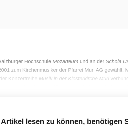
Salzburger Hochschule
Mozarteum
und an der
Schola Ca
2001 zum Kirchenmusiker der Pfarrei Muri AG gewählt. 
 der Konzertreihe
Musik in der Klosterkirche Muri
verbund
storischen Orgeln in der Kirche des 1841 aufgehobenen B
Artikel lesen zu können, benötigen S