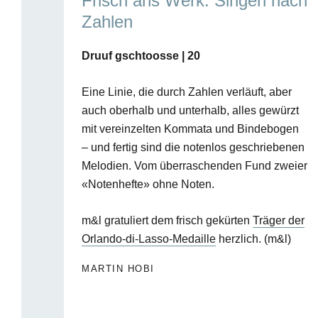
Frisch ans Werk: Singen nach
mit
Zahlen
mehreren
Einträgen.
Druuf gschtoosse | 20
Zum
Navigieren
Eine Linie, die durch Zahlen verläuft, aber
Pfeil-
auch oberhalb und unterhalb, alles gewürzt
mit vereinzelten Kommata und Bindebogen
Tasten
– und fertig sind die notenlos geschriebenen
verwenden.
Melodien. Vom überraschenden Fund zweier
«Notenhefte» ohne Noten.
m&l gratuliert dem frisch gekürten
Träger der
Orlando-di-Lasso-Medaille
herzlich. (m&l)
MARTIN HOBI