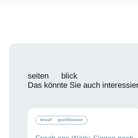
seiten
blick
Das könnte Sie auch interessie
Es
folgt
ein
druuf
gschtoosse
Karussell-
Element