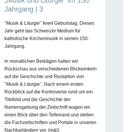
„Musik und Liturgie“ im 150.
Jahrgang | 3
"Musik & Liturgie" feiert Geburtstag. Dieses
Jahr geht das Schweizer Medium für
katholische Kirchenmusik in seinen 150.
Jahrgang.
In monatlichen Beiträgen halten wir
ju
Rückschau aus verschiedenen Blickwinkeln
auf die Geschichte und Rezeption von
Jub
"Musik & Liturgie". Nach einem ersten
de
Rückblick auf die Kontroverse rund um ein
Titelbild und die Geschichte der
Täti
Namensgebung der Zeitschrift wagen wir
einen Blick über den Tellerrand und stellen
Anläs
die Fachzeitschriften und Portale in unseren
2025
Nachbarländern vor. (m&l)