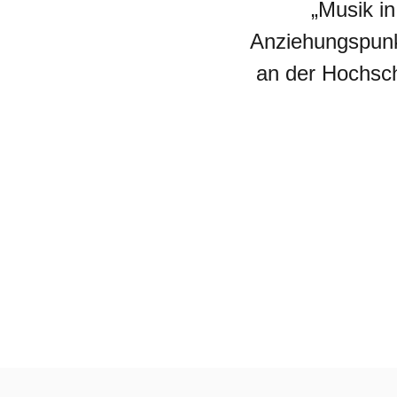
„Musik in
Anziehungspunkt
liturgie
lebendig
an der Hochsch
gott
feiern
auf
gefallen
kurz
notiert
gesucht
gefunden