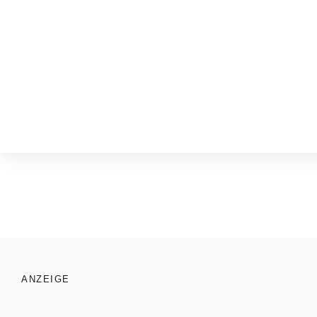
über
blick
ANZEIGE