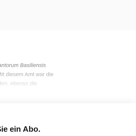
ntorum Basiliensis
Mit diesem Amt war die
en, ebenso die
enediktinerklosters.
ie ein Abo.