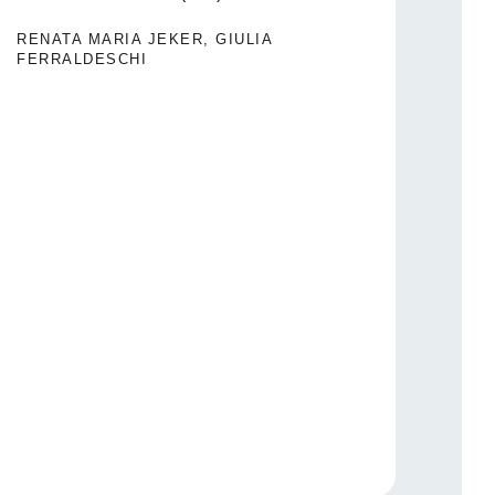
Rupp
Ausbl
RENATA MARIA JEKER, GIULIA
FERRALDESCHI
SAN