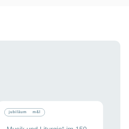
jubiläum
m&l