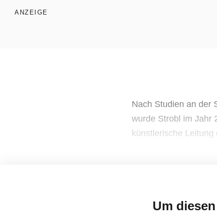
zeit
vertreib
ANZEIGE
nicht
vergessen
werbe
möglichkeiten
Nach Studien an der 
wurde Strobl im Jahr 
künstlerische Leitung
verband
verlag
Betreuung der drei hi
kreativ
tätig
Um diesen 