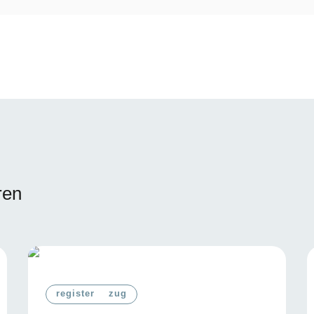
ren
register
zug