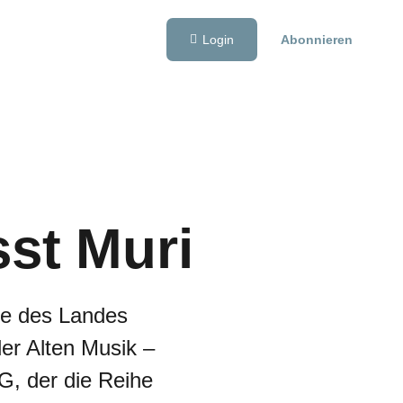
Login
Abonnieren
sst Muri
te des Landes
der Alten Musik –
G, der die Reihe