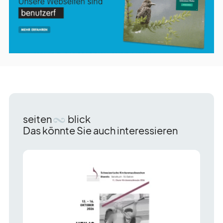
seiten
blick
Das könnte Sie auch interessieren
Es
folgt
ein
Karussell-
Element
mit
mehreren