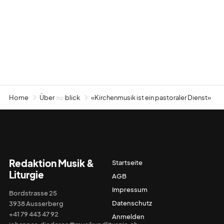
Home
Über
blick
«Kirchenmusik ist ein pastoraler Dienst»
Redaktion Musik &
Startseite
Liturgie
AGB
Impressum
Bordstrasse 25
Datenschutz
3938 Ausserberg
+41 79 443 47 92
Anmelden