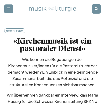
Zur Startseite
Zur Hauptnavigation
Zur Suche
Zum Hauptinhalt
Zum Fussbereich
Login
Abonnieren
treff
punkt
schwer
punkt
«Kirchenmusik ist ein
pastoraler Dienst»
rund
blick
Wie können die Begabungen der
Kirchenmusiker/innen für die Pastoral fruchtbar
termin
kalender
gemacht werden? Ein Einblick in eine gelingende
Zusammenarbeit, die das Potenzial und die
strukturellen Konsequenzen sichtbar machen.
weiter
bildung
Wir übernehmen dankbar ein Interview, das Maria
Hässig für die Schweizer Kirchenzeitung SKZ No