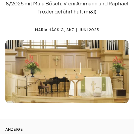
8/2025 mit Maja Bösch, Vreni Ammann und Raphael
liturgie
lebendig
Troxler geführt hat. (m&l)
gott
feiern
MARIA HÄSSIG, SKZ
JUNI 2025
auf
gefallen
kurz
notiert
gesucht
gefunden
zeit
vertreib
ANZEIGE
nicht
vergessen