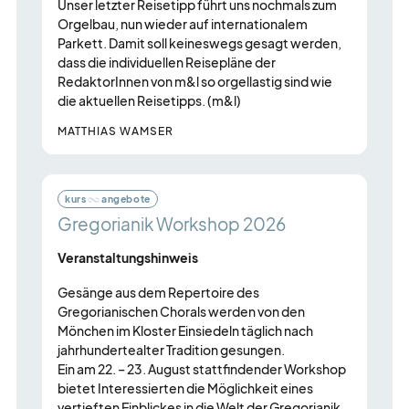
Unser letzter Reisetipp führt uns nochmals zum
Orgelbau, nun wieder auf internationalem
Parkett. Damit soll keineswegs gesagt werden,
dass die individuellen Reisepläne der
RedaktorInnen von m&l so orgellastig sind wie
die aktuellen Reisetipps. (m&l)
MATTHIAS WAMSER
kurs
angebote
Gregorianik Workshop 2026
Veranstaltungshinweis
Gesänge aus dem Repertoire des
Gregorianischen Chorals werden von den
Mönchen im Kloster Einsiedeln täglich nach
jahrhundertealter Tradition gesungen.
Ein am 22. – 23. August stattfindender Workshop
bietet Interessierten die Möglichkeit eines
vertieften Einblickes in die Welt der Gregorianik