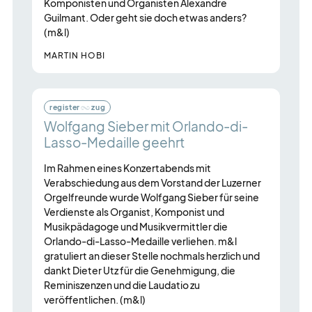
Komponisten und Organisten Alexandre
Guilmant. Oder geht sie doch etwas anders?
(m&l)
MARTIN HOBI
register
zug
Wolfgang Sieber mit Orlando-di-
Lasso-Medaille geehrt
Im Rahmen eines Konzertabends mit
Verabschiedung aus dem Vorstand der Luzerner
Orgelfreunde wurde Wolfgang Sieber für seine
Verdienste als Organist, Komponist und
Musikpädagoge und Musikvermittler die
Orlando-di-Lasso-Medaille verliehen. m&l
gratuliert an dieser Stelle nochmals herzlich und
dankt Dieter Utz für die Genehmigung, die
Reminiszenzen und die Laudatio zu
veröffentlichen. (m&l)