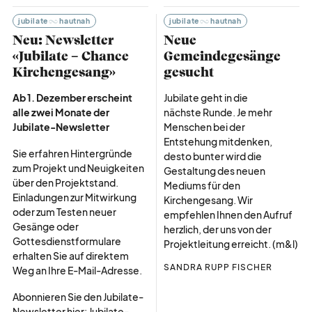
jubilate
hautnah
jubilate
hautnah
Neu: Newsletter
Neue
«Jubilate – Chance
Gemeindegesänge
Kirchengesang»
gesucht
Ab 1. Dezember erscheint
Jubilate geht in die
alle zwei Monate der
nächste Runde. Je mehr
Jubilate-Newsletter
Menschen bei der
Entstehung mitdenken,
Sie erfahren Hintergründe
desto bunter wird die
zum Projekt und Neuigkeiten
Gestaltung des neuen
über den Projektstand.
Mediums für den
Einladungen zur Mitwirkung
Kirchengesang. Wir
oder zum Testen neuer
empfehlen Ihnen den Aufruf
Gesänge oder
herzlich, der uns von der
Gottesdienstformulare
Projektleitung erreicht. (m&l)
erhalten Sie auf direktem
SANDRA RUPP FISCHER
Weg an Ihre E-Mail-Adresse.
Abonnieren Sie den Jubilate-
Newsletter hier:
Jubilate-