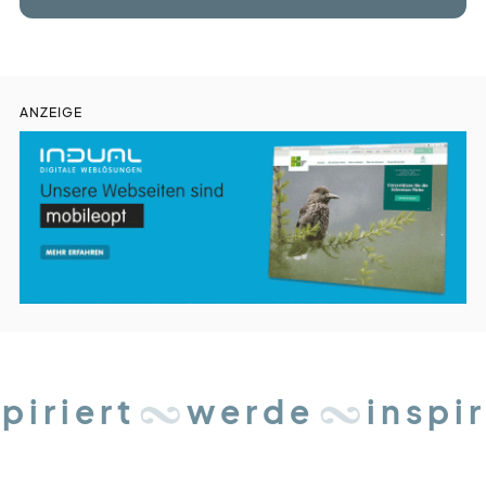
ANZEIGE
riert
werde
inspirie