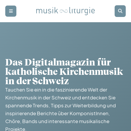
Zur Startseite
Zur Hauptnavigation
Zur Suche
Zum Hauptinhalt
Zum Fussbereich
Login
Abonnieren
schwer
punkt
Das Digitalmagazin für
rund
blick
katholische Kirchenmusik
in der Schweiz
termin
kalender
Tauchen Sie ein in die faszinierende Welt der
Kirchenmusik in der Schweiz und entdecken Sie
spannende Trends, Tipps zur Weiterbildung und
weiter
bildung
inspirierende Berichte über KomponistInnen,
Chöre, Bands und interessante musikalische
Projekte.