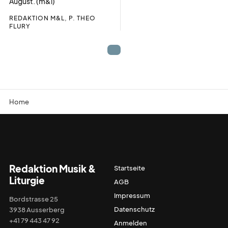
August. (m&l)
REDAKTION M&L, P. THEO
FLURY
Home
Redaktion Musik &
Startseite
Liturgie
AGB
Impressum
Bordstrasse 25
Datenschutz
3938 Ausserberg
+41 79 443 47 92
Anmelden