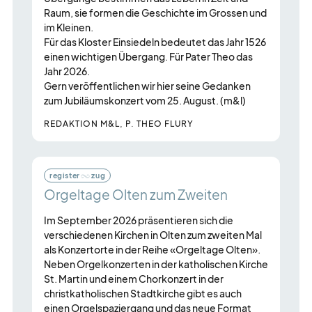
Raum, sie formen die Geschichte im Grossen und
im Kleinen.
Für das Kloster Einsiedeln bedeutet das Jahr 1526
einen wichtigen Übergang. Für Pater Theo das
Jahr 2026.
Gern veröffentlichen wir hier seine Gedanken
zum Jubiläumskonzert vom 25. August. (m&l)
REDAKTION M&L, P. THEO FLURY
register
zug
Orgeltage Olten zum Zweiten
Im September 2026 präsentieren sich die
verschiedenen Kirchen in Olten zum zweiten Mal
als Konzertorte in der Reihe «Orgeltage Olten».
Neben Orgelkonzerten in der katholischen Kirche
St. Martin und einem Chorkonzert in der
christkatholischen Stadtkirche gibt es auch
einen Orgelspaziergang und das neue Format