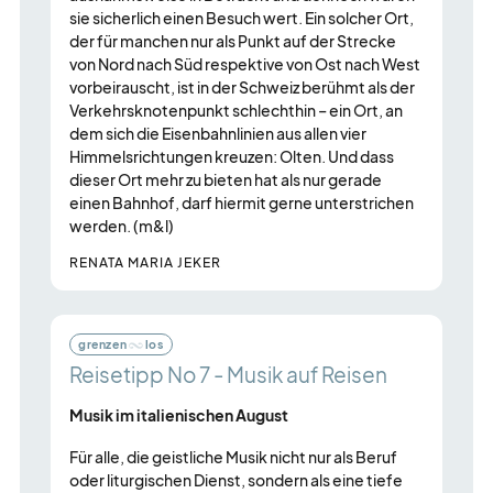
sie sicherlich einen Besuch wert. Ein solcher Ort,
der für manchen nur als Punkt auf der Strecke
von Nord nach Süd respektive von Ost nach West
vorbeirauscht, ist in der Schweiz berühmt als der
Verkehrsknotenpunkt schlechthin – ein Ort, an
dem sich die Eisenbahnlinien aus allen vier
Himmelsrichtungen kreuzen: Olten. Und dass
dieser Ort mehr zu bieten hat als nur gerade
einen Bahnhof, darf hiermit gerne unterstrichen
werden. (m&l)
RENATA MARIA JEKER
grenzen
los
Reisetipp No 7 - Musik auf Reisen
Musik im italienischen August
Für alle, die geistliche Musik nicht nur als Beruf
oder liturgischen Dienst, sondern als eine tiefe