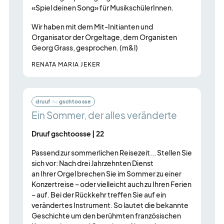
«Spiel deinen Song» für MusikschülerInnen.
Wir haben mit dem Mit-Initianten und
Organisator der Orgeltage, dem Organisten
Georg Grass, gesprochen. (m&l)
RENATA MARIA JEKER
druuf
gschtoosse
Ein Sommer, der alles veränderte
Druuf gschtoosse | 22
Passend zur sommerlichen Reisezeit... Stellen Sie
sich vor: Nach drei Jahrzehnten Dienst
an Ihrer Orgel brechen Sie im Sommer zu einer
Konzertreise – oder vielleicht auch zu Ihren Ferien
– auf. Bei der Rückkehr treffen Sie auf ein
verändertes Instrument. So lautet die bekannte
Geschichte um den berühmten französischen