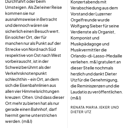
Durchfahrt oder beim
Konzertabends mit
Umsteigen. Als Ziel einer Reise
Verabschiedung aus dem
kommen sie nur
Vorstand der Luzerner
ausnahmsweise in Betracht
Orgelfreunde wurde
und dennoch wären sie
Wolfgang Sieber für seine
sicherlich einen Besuch wert.
Verdienste als Organist,
Ein solcher Ort, der für
Komponist und
manchen nur als Punkt auf der
Musikpädagoge und
Strecke von Nord nach Süd
Musikvermittler die
respektive von Ost nach West
Orlando-di-Lasso-Medaille
vorbeirauscht, ist in der
verliehen. m&l gratuliert an
Schweiz berühmt als der
dieser Stelle nochmals
Verkehrsknotenpunkt
herzlich und dankt Dieter
schlechthin – ein Ort, an dem
Utz für die Genehmigung,
sich die Eisenbahnlinien aus
die Reminiszenzen und die
allen vier Himmelsrichtungen
Laudatio zu veröffentlichen.
kreuzen: Olten. Und dass dieser
(m&l)
Ort mehr zu bieten hat als nur
RENATA MARIA JEKER UND
gerade einen Bahnhof, darf
DIETER UTZ
hiermit gerne unterstrichen
werden. (m&l)