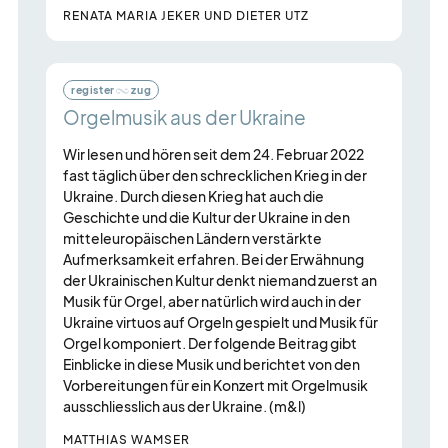
RENATA MARIA JEKER UND DIETER UTZ
register
zug
Orgelmusik aus der Ukraine
Wir lesen und hören seit dem 24. Februar 2022
fast täglich über den schrecklichen Krieg in der
Ukraine. Durch diesen Krieg hat auch die
Geschichte und die Kultur der Ukraine in den
mitteleuropäischen Ländern verstärkte
Aufmerksamkeit erfahren. Bei der Erwähnung
der Ukrainischen Kultur denkt niemand zuerst an
Musik für Orgel, aber natürlich wird auch in der
Ukraine virtuos auf Orgeln gespielt und Musik für
Orgel komponiert. Der folgende Beitrag gibt
Einblicke in diese Musik und berichtet von den
Vorbereitungen für ein Konzert mit Orgelmusik
ausschliesslich aus der Ukraine. (m&l)
MATTHIAS WAMSER