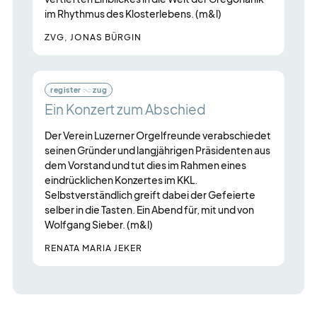
im Rhythmus des Klosterlebens. (m&l)
ZVG, JONAS BÜRGIN
register
zug
Ein Konzert zum Abschied
Der Verein Luzerner Orgelfreunde verabschiedet
seinen Gründer und langjährigen Präsidenten aus
dem Vorstand und tut dies im Rahmen eines
eindrücklichen Konzertes im KKL.
Selbstverständlich greift dabei der Gefeierte
selber in die Tasten. Ein Abend für, mit und von
Wolfgang Sieber. (m&l)
RENATA MARIA JEKER