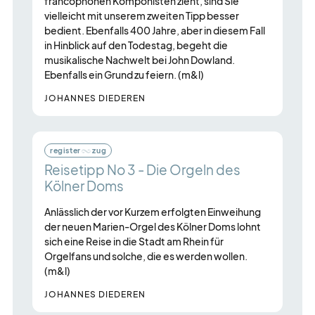
francophonen Komponisten zieht, sind Sie
vielleicht mit unserem zweiten Tipp besser
bedient. Ebenfalls 400 Jahre, aber in diesem Fall
in Hinblick auf den Todestag, begeht die
musikalische Nachwelt bei John Dowland.
Ebenfalls ein Grund zu feiern. (m&l)
JOHANNES DIEDEREN
register
zug
Reisetipp No 3 - Die Orgeln des
Kölner Doms
Anlässlich der vor Kurzem erfolgten Einweihung
der neuen Marien-Orgel des Kölner Doms lohnt
sich eine Reise in die Stadt am Rhein für
Orgelfans und solche, die es werden wollen.
(m&l)
JOHANNES DIEDEREN