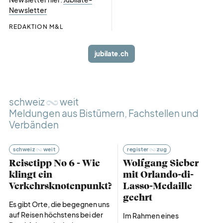
Newsletter
REDAKTION M&L
jubilate.ch
schweiz
weit
Meldungen aus Bistümern, Fachstellen und
Verbänden
schweiz
weit
register
zug
Reisetipp No 6 - Wie
Wolfgang Sieber
klingt ein
mit Orlando-di-
Verkehrsknotenpunkt?
Lasso-Medaille
geehrt
Es gibt Orte, die begegnen uns
auf Reisen höchstens bei der
Im Rahmen eines