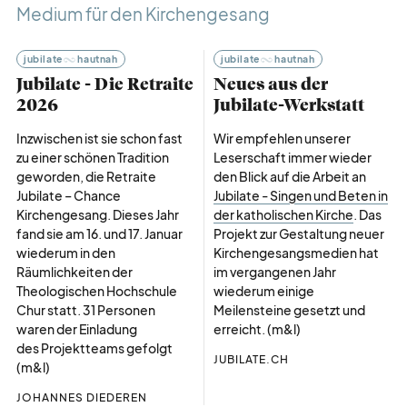
Medium für den Kirchengesang
jubilate
hautnah
jubilate
hautnah
Jubilate - Die Retraite
Neues aus der
2026
Jubilate-Werkstatt
Inzwischen ist sie schon fast
Wir empfehlen unserer
zu einer schönen Tradition
Leserschaft immer wieder
geworden, die Retraite
den Blick auf die Arbeit an
Jubilate – Chance
Jubilate - Singen und Beten in
Kirchengesang. Dieses Jahr
der katholischen Kirche
. Das
fand sie am 16. und 17. Januar
Projekt zur Gestaltung neuer
wiederum in den
Kirchengesangsmedien hat
Räumlichkeiten der
im vergangenen Jahr
Theologischen Hochschule
wiederum einige
Chur statt. 31 Personen
Meilensteine gesetzt und
waren der Einladung
erreicht. (m&l)
des Projektteams gefolgt
JUBILATE.CH
(m&l)
JOHANNES DIEDEREN