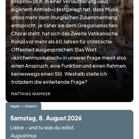
proprio» (d.h. in einer Verlautbarung «aus
eigenem Antrieb») festgelegt hat, dass Musik
umso mehr dem liturgischen Zusammenhang
werbe
möglichkeiten
entspricht, je näher sie dem Gregorianischen
Choral steht, hat sich das Zweite Vatikanische
verband
verlag
Konzil vor mehr als 60 Jahren für stilistische
Offenheit ausgesprochen. Das Wort
«kirchenmusikalisch» in unserer Frage meint also
kreativ
tätig
einen Anspruch, eine Funktion und einen Rahmen,
keineswegs einen Stil. Weshalb stelle ich
trotzdem die einleitende Frage?
über
blick
MATTHIAS WAMSER
tages
impuls
Samstag, 8. August 2026
Liebe - und tu was du willst.
Augustinus