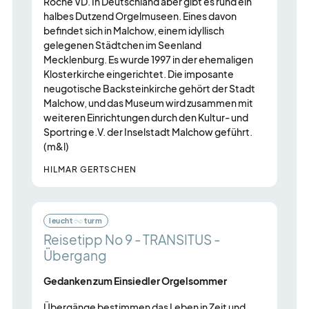
Roche VD. In Deutschland aber gibt es rund ein
halbes Dutzend Orgelmuseen. Eines davon
befindet sich in Malchow, einem idyllisch
gelegenen Städtchen im Seenland
Mecklenburg. Es wurde 1997 in der ehemaligen
Klosterkirche eingerichtet. Die imposante
neugotische Backsteinkirche gehört der Stadt
Malchow, und das Museum wird zusammen mit
weiteren Einrichtungen durch den Kultur- und
Sportring e.V. der Inselstadt Malchow geführt.
(m&l)
HILMAR GERTSCHEN
leucht
turm
Reisetipp No 9 - TRANSITUS -
Übergang
Gedanken zum Einsiedler Orgelsommer
Übergänge bestimmen das Leben in Zeit und