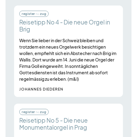
register
zug
Reisetipp No 4 - Die neue Orgel in
Brig
Wenn Sie lieber in der Schweiz bleiben und
trotzdem ein neues Orgelwerk besichtigen
wollen, empfiehlt sich ein Abstecher nach Brig im
Wallis. Dort wurde am 14. Juni die neue Orgel der
Firma Goll eingeweiht. In sonntäglichen
Gottesdiensten ist das Instrument ab sofort
regelmässig zu erleben. (m&l)
JOHANNES DIEDEREN
register
zug
Reisetipp No 5 - Die neue
Monumentalorgel in Prag