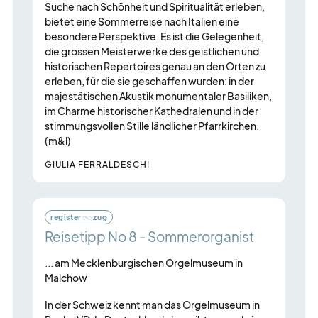
Suche nach Schönheit und Spiritualität erleben,
bietet eine Sommerreise nach Italien eine
besondere Perspektive. Es ist die Gelegenheit,
die grossen Meisterwerke des geistlichen und
historischen Repertoires genau an den Orten zu
erleben, für die sie geschaffen wurden: in der
majestätischen Akustik monumentaler Basiliken,
im Charme historischer Kathedralen und in der
stimmungsvollen Stille ländlicher Pfarrkirchen.
(m&l)
GIULIA FERRALDESCHI
register
zug
Reisetipp No 8 - Sommerorganist
... am Mecklenburgischen Orgelmuseum in
Malchow
In der Schweiz kennt man das Orgelmuseum in