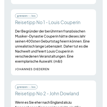
grenzen
los
Reisetipp No 1 - Louis Couperin
Der Begründer der berühmten französischen
Musiker-Dynastie Couperin hätte dieses Jahr
seinen 400sten Geburtstag feiern können. Eine
unrealistisch lange Lebenszeit. Daher tut es die
Nachwelt und feiert Louis Couperin in
verschiedenen Veranstaltungen. Eine
exemplarische Auswahl. (m&l)
JOHANNES DIEDEREN
grenzen
los
Reisetipp No 2 - John Dowland
Wenn es Sie eher nach England als zu