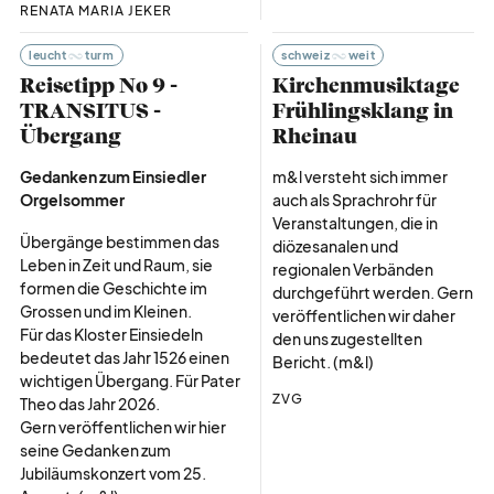
RENATA MARIA JEKER
leucht
turm
schweiz
weit
Reisetipp No 9 -
Kirchenmusiktage
TRANSITUS -
Frühlingsklang in
Übergang
Rheinau
Gedanken zum Einsiedler
m&l versteht sich immer
Orgelsommer
auch als Sprachrohr für
Veranstaltungen, die in
Übergänge bestimmen das
diözesanalen und
Leben in Zeit und Raum, sie
regionalen Verbänden
formen die Geschichte im
durchgeführt werden. Gern
Grossen und im Kleinen.
veröffentlichen wir daher
Für das Kloster Einsiedeln
den uns zugestellten
bedeutet das Jahr 1526 einen
Bericht. (m&l)
wichtigen Übergang. Für Pater
ZVG
Theo das Jahr 2026.
Gern veröffentlichen wir hier
seine Gedanken zum
Jubiläumskonzert vom 25.