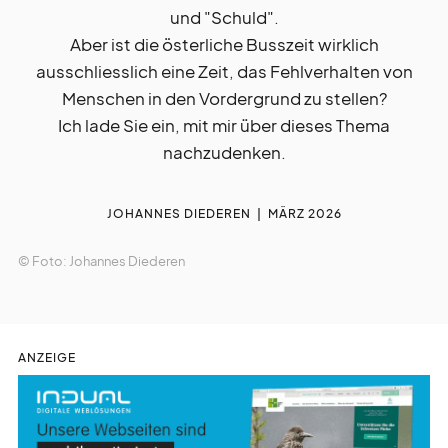
und "Schuld".
liturgie
lebendig
Aber ist die österliche Busszeit wirklich
ausschliesslich eine Zeit, das Fehlverhalten von
gott
feiern
Menschen in den Vordergrund zu stellen?
Ich lade Sie ein, mit mir über dieses Thema
nachzudenken.
auf
gefallen
JOHANNES DIEDEREN
MÄRZ 2026
kurz
notiert
© Foto: Johannes Diederen
gesucht
gefunden
ANZEIGE
zeit
vertreib
nicht
vergessen