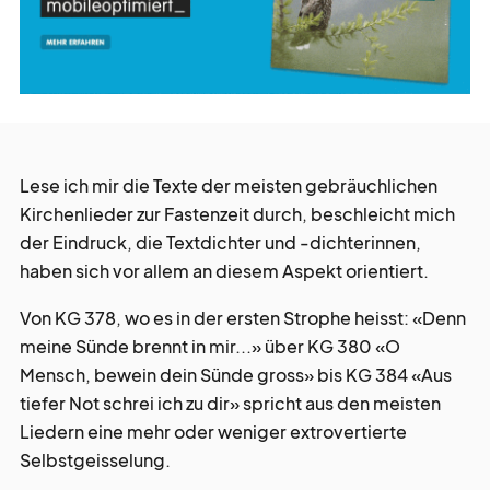
werbe
möglichkeiten
verband
verlag
Lese ich mir die Texte der meisten gebräuchlichen
Kirchenlieder zur Fastenzeit durch, beschleicht mich
kreativ
tätig
der Eindruck, die Textdichter und -dichterinnen,
haben sich vor allem an diesem Aspekt orientiert.
über
blick
Von KG 378, wo es in der ersten Strophe heisst: «Denn
meine Sünde brennt in mir...» über KG 380 «O
Mensch, bewein dein Sünde gross» bis KG 384 «Aus
tiefer Not schrei ich zu dir» spricht aus den meisten
Liedern eine mehr oder weniger extrovertierte
Selbstgeisselung.