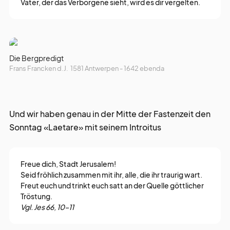
Vater, der das Verborgene sieht, wird es dir vergelten.
Die Bergpredigt
Frans Francken d.J. 1581 Antwerpen - 1642 ebenda
Und wir haben genau in der Mitte der Fastenzeit den
Sonntag «Laetare» mit seinem Introitus
Freue dich, Stadt Jerusalem!
Seid fröhlich zusammen mit ihr, alle, die ihr traurig wart.
Freut euch und trinkt euch satt an der Quelle göttlicher
Tröstung.
Vgl. Jes 66, 10–11