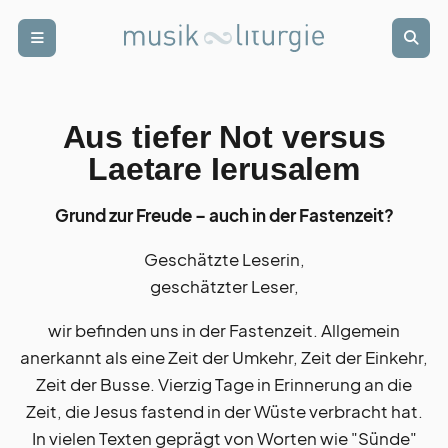
Zur Startseite
Zur Hauptnavigation
Zur Suche
Zum Hauptinhalt
Zum Fussbereich
Login
Abonnieren
Aus tiefer Not versus
schwer
punkt
Laetare Ierusalem
Grund zur Freude – auch in der Fastenzeit?
rund
blick
Geschätzte Leserin,
geschätzter Leser,
termin
kalender
wir befinden uns in der Fastenzeit. Allgemein
anerkannt als eine Zeit der Umkehr, Zeit der Einkehr,
weiter
bildung
Zeit der Busse. Vierzig Tage in Erinnerung an die
Zeit, die Jesus fastend in der Wüste verbracht hat.
In vielen Texten geprägt von Worten wie "Sünde"