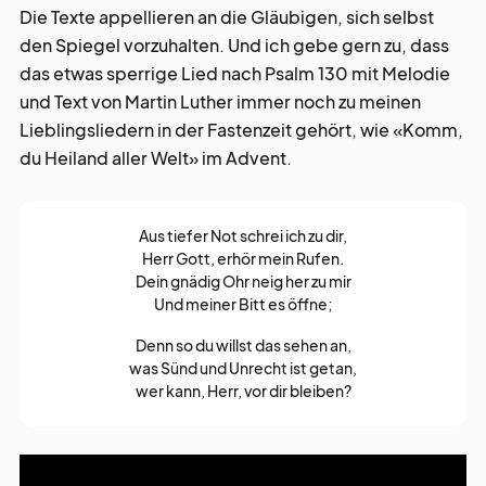
Die Texte appellieren an die Gläubigen, sich selbst
den Spiegel vorzuhalten. Und ich gebe gern zu, dass
das etwas sperrige Lied nach Psalm 130 mit Melodie
und Text von Martin Luther immer noch zu meinen
Lieblingsliedern in der Fastenzeit gehört, wie «Komm,
du Heiland aller Welt» im Advent.
Aus tiefer Not schrei ich zu dir,
Herr Gott, erhör mein Rufen.
Dein gnädig Ohr neig her zu mir
Und meiner Bitt es öffne;
Denn so du willst das sehen an,
was Sünd und Unrecht ist getan,
wer kann, Herr, vor dir bleiben?