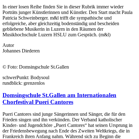
In einer losen Reihe finden Sie in dieser Rubrik immer wieder
Porträts junger Künstlerinnen und Künstler. Den Start macht Paula
Patricia Schweinberger. m&l trifft die sympathische und
erfolgreiche, aber gleichzeitig bodenständig und bescheiden
gebliebene Musikerin in Luzern in den Räumen der
Musikhochschule Luzern HSLU zum Gespräch. (m&l)
Autor
Johannes Diederen
© Foto: Domsingschule St.Gallen
schwer
Punkt:
Body
soul
rund
blick:
grenzen
los
Domsingschule St.Gallen am Internationalen
Chorfestival Pueri Cantores
Pueri Cantores sind junge Sängerinnen und Sänger, die für den
Frieden singen und ihn verkünden. Der Verband katholischer
Kinder- und Jugendchöre „Pueri Cantores“ hat seinen Ursprung in
der Friedensbewegung nach Ende des Zweiten Weltkriegs, die in
Frankreich ihren Anfang nahm. Während sich zu Beginn die