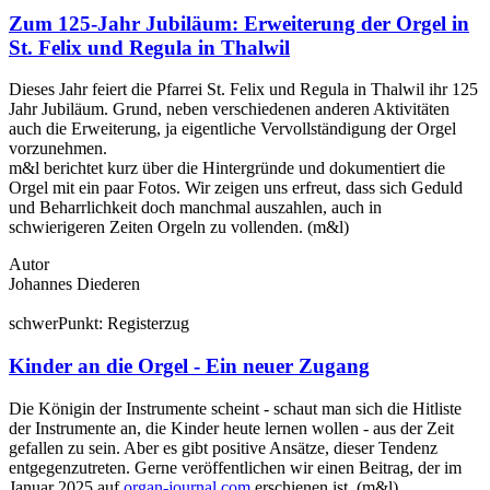
Zum 125-Jahr Jubiläum: Erweiterung der Orgel in
St. Felix und Regula in Thalwil
Dieses Jahr feiert die Pfarrei St. Felix und Regula in Thalwil ihr 125
Jahr Jubiläum. Grund, neben verschiedenen anderen Aktivitäten
auch die Erweiterung, ja eigentliche Vervollständigung der Orgel
vorzunehmen.
m&l berichtet kurz über die Hintergründe und dokumentiert die
Orgel mit ein paar Fotos. Wir zeigen uns erfreut, dass sich Geduld
und Beharrlichkeit doch manchmal auszahlen, auch in
schwierigeren Zeiten Orgeln zu vollenden. (m&l)
Autor
Johannes Diederen
schwer
Punkt:
Register
zug
Kinder an die Orgel - Ein neuer Zugang
Die Königin der Instrumente scheint - schaut man sich die Hitliste
der Instrumente an, die Kinder heute lernen wollen - aus der Zeit
gefallen zu sein. Aber es gibt positive Ansätze, dieser Tendenz
entgegenzutreten. Gerne veröffentlichen wir einen Beitrag, der im
Januar 2025 auf
organ-journal.com
erschienen ist. (m&l)