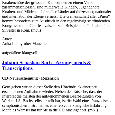
Knabenchöre der grösseren Kathedralen zu einem Verband
zusammenschlossen, sind mittlerweile Kinder-, Jugendchöre,
Knaben- und Mädchenchöre aller Länder auf diözesaner, nationaler
und internationaler Ebene vernetzt. Die Gemeinschaft aller „Pueri“
kommt besonders zum Ausdruck in den regelmässig stattfindenden
Kongressen und Chorfestivals, so zum Beispiel alle fünf Jahre über
Silvester in Rom. (m&l)
Autor
Anita Leimgruber-Mauchle
auf
gefallen:
klang
voll
Johann Sebastian Bach - Arrangements &
Transcriptions
CD-Neuerscheinung - Rezension
Gern geben wir an dieser Stelle den Höreindruck einer neu
erschienenen Aufnahme wieder. Neben der Tatsache, dass der
Interpret die meisten der aufgenommenen Bearbeitungen von
Werken J.S. Bachs selbst erstellt hat, ist die Wahl eines französisch-
symphonischen Instrumentes eine reizvolle klangliche Erfahrung.
Matthias Wamser hat für Sie in die CD hineingehört. (m&l)