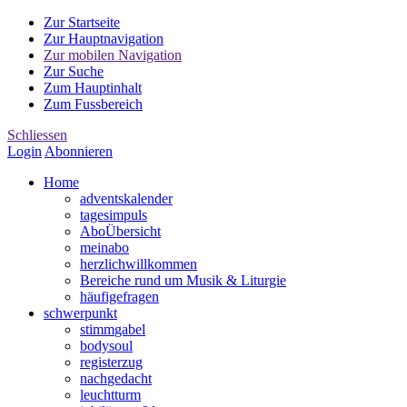
Zur Startseite
Zur Hauptnavigation
Zur mobilen Navigation
Zur Suche
Zum Hauptinhalt
Zum Fussbereich
Schliessen
Login
Abonnieren
Home
advents
kalender
tages
impuls
Abo
Übersicht
mein
abo
herzlich
willkommen
Bereiche rund um Musik & Liturgie
häufige
fragen
schwer
punkt
stimm
gabel
body
soul
register
zug
nach
gedacht
leucht
turm