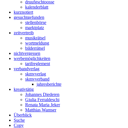
druuf
gschtoosse
kalender
blatt
kurz
notiert
gesucht
gefunden
stellen
börse
markt
platz
zeit
vertreib
musik
rätsel
wort
meldung
bilder
rätsel
nicht
vergessen
werbe
möglichkeiten
tarif
reglement
verband
verlag
skmv
verlag
skmv
verband
jahres
berichte
kreativ
tätig
Johannes Diederen
Giulia Ferraldeschi
Renata Maria Jeker
Matthias Wamser
Über
blick
Suche
Copy