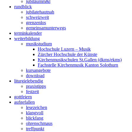
jubiläum
m&l
rund
blick
jubilate
hautnah
schweiz
weit
grenzen
los
gemeinsam
unterwegs
termin
kalender
weiter
bildung
musik
studium
Hochschule Luzern – Musik
Zürcher Hochschule der Künste
Kirchenmusikschulen St.Gallen (dkms/ekms)
Fachstelle Kirchenmusik Kanton Solothurn
kurs
angebote
down
load
liturgie
lebendig
praxis
tipps
fest
zeit
gott
feiern
auf
gefallen
lese
zeichen
klang
voll
blick
fang
ohren
schmaus
treff
punkt