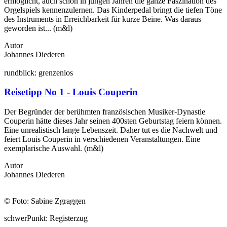
ermöglicht, auch schon in jungen Jahren die ganze Faszination des
Orgelspiels kennenzulernen. Das Kinderpedal bringt die tiefen Töne
des Instruments in Erreichbarkeit für kurze Beine. Was daraus
geworden ist... (m&l)
Autor
Johannes Diederen
rund
blick:
grenzen
los
Reisetipp No 1 - Louis Couperin
Der Begründer der berühmten französischen Musiker-Dynastie
Couperin hätte dieses Jahr seinen 400sten Geburtstag feiern können.
Eine unrealistisch lange Lebenszeit. Daher tut es die Nachwelt und
feiert Louis Couperin in verschiedenen Veranstaltungen. Eine
exemplarische Auswahl. (m&l)
Autor
Johannes Diederen
© Foto: Sabine Zgraggen
schwer
Punkt:
Register
zug