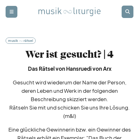
Zur Startseite
Zur Hauptnavigation
Zur Suche
Zum Hauptinhalt
Zum Fussbereich
Login
Abonnieren
musik
rätsel
schwer
punkt
Wer ist gesucht? | 4
Das Rätsel von Hansruedi von Arx
rund
blick
Gesucht wird wiederum der Name der Person,
deren Leben und Werk in der folgenden
termin
kalender
Beschreibung skizziert werden.
Rätseln Sie mit und schicken Sie uns Ihre Lösung.
(m&l)
weiter
bildung
Eine glückliche Gewinnerin bzw. ein Gewinner des
Rätsels erhält ein Exemplar: "Das Buch der