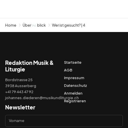
Home
Über
blick
Wer ist gesucht? | 4
Redaktion Musik &
Startseite
Liturgie
AGB
Impressum
Bordstrasse 25
Datenschutz
3938 Ausserberg
+41 79 443 47 92
Anmelden
johannes.diederen@musikundliturgie.ch
Registrieren
Newsletter