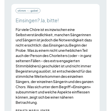
folgt
stimm
gabel
ein
Karussell-
Einsingen? Ja, bitte!
Element
F
Für viele Chöre ist es inzwischen eine
mit
K
Selbstverständlichkeit, manchen Sängerinnen
mehreren
und Sängern ist jedoch die Notwendigkeit dazu
Z
Einträgen.
nicht ersichtlich: das Einsingen zu Beginn der
V
Probe. Was zu einem nicht unerheblichen Teil
Zum
w
auch der Person des Chorleiters (oder – in ganz
F
Navigieren
seltenen Fällen – des extra engagierten
2
Pfeil-
Stimmbildners) geschuldet ist und nicht immer
S
Tasten
Begeisterung auslöst, ist entscheidend für das
G
stimmliche Weiterkommen des einzelnen
verwenden.
S
Sängers, der einzelnen Sängerin und des ganzen
«
Chors. Was sich unter dem Begriff «Einsingen»
E
subsummiert und welche Aspekte einfliessen
Ö
können, zeigt sich bei einer näheren
Betrachtung.
R
RENATA MARIA JEKER