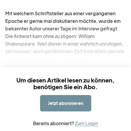
Mit welchem Schriftsteller aus einer vergangenen
werbe
möglichkeiten
Epoche er gerne mal diskutieren möchte, wurde ein
bekannter Autor unserer Tage im Interview gefragt.
Die Antwort kam ohne zu zögern: William
verband
verlag
Shakespeare. Weil dieser in einer wahrlich unruhigen,
zerrissenen, auch gefährlichen Zeit trotz allem geniale,
auch kritische Werke hervorbrachte.
kreativ
tätig
Um diesen Artikel lesen zu können,
über
blick
benötigen Sie ein Abo.
Jetzt abonnieren
Bereits abonniert?
Zum Login