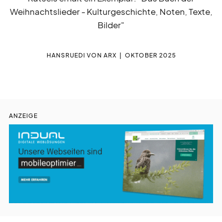
liturgie
lebendig
Weihnachtslieder - Kulturgeschichte, Noten, Texte,
Bilder"
gott
feiern
HANSRUEDI VON ARX
OKTOBER 2025
auf
gefallen
kurz
notiert
ANZEIGE
gesucht
gefunden
zeit
vertreib
nicht
vergessen