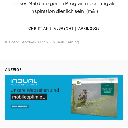
dieses Mal der eigenen Programmplanung als
liturgie
lebendig
Inspiration dienlich sein. (m&l)
gott
feiern
CHRISTIAN J. ALBRECHT
APRIL 2025
© Foto: iStock-1984345363 Sean Fleming
auf
gefallen
kurz
notiert
ANZEIGE
gesucht
gefunden
zeit
vertreib
nicht
vergessen