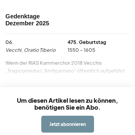
Gedenktage
werbe
möglichkeiten
Dezember 2025
verband
verlag
06.
475. Geburtstag
Vecchi, Oratio Tiberio
1550 – 1605
kreativ
tätig
Wenn der RIAS Kammerchor 2018 Vecchis
„Tragicomedia L’Amfiparnaso“ öffentlich aufgeführt
hat, ist das nicht Nichts.
über
blick
Um diesen Artikel lesen zu können,
benötigen Sie ein Abo.
Jetzt abonnieren