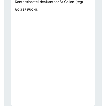
m
Konfessionsteil des Kantons St.Gallen. (zvg)
m
ROGER FUCHS
G
W
u
G
9
(
B