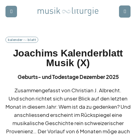
Zur Startseite
Zur Hauptnavigation
Zur Suche
Zum Hauptinhalt
Zum Fussbereich
Login
Abonnieren
kalender
blatt
schwer
punkt
Joachims Kalenderblatt
Musik (X)
rund
blick
Geburts- und Todestage Dezember 2025
termin
kalender
Zusammengefasst von Christian J. Albrecht.
Und schon richtet sich unser Blick auf den letzten
Monat in diesem Jahr: Wem ist da zu gedenken? Und
anschliessend erscheint im Rückspiegel eine
weiter
bildung
musikalische Geschichte rein schweizerischer
Provenienz… Der Vorlauf von 6 Monaten möge auch