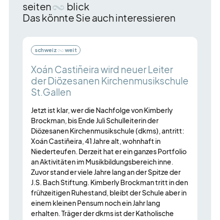
seiten
blick
Das könnte Sie auch interessieren
Es
folgt
schweiz
weit
ein
Karussell-
Xoán Castiñeira wird neuer Leiter
V
Element
der Diözesanen Kirchenmusikschule
M
St.Gallen
mit
M
mehreren
i
Jetzt ist klar, wer die Nachfolge von Kimberly
Einträgen.
j
Brockman, bis Ende Juli Schulleiterin der
R
Zum
Diözesanen Kirchenmusikschule (dkms), antritt:
G
Xoán Castiñeira, 41 Jahre alt, wohnhaft in
Navigieren
L
Niederteufen. Derzeit hat er ein ganzes Portfolio
Pfeil-
v
an Aktivitäten im Musikbildungsbereich inne.
Tasten
D
Zuvor stand er viele Jahre lang an der Spitze der
verwenden.
A
J.S. Bach Stiftung. Kimberly Brockman tritt in den
d
frühzeitigen Ruhestand, bleibt der Schule aber in
b
einem kleinen Pensum noch ein Jahr lang
k
erhalten. Träger der dkms ist der Katholische