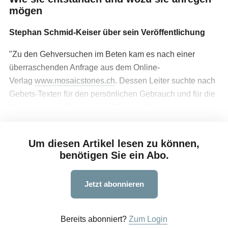
mögen
werbe
möglichkeiten
Stephan Schmid-Keiser über sein Veröffentlichung
"Zu den Gehversuchen im Beten kam es nach einer
überraschenden Anfrage aus dem Online-
verband
verlag
Verlag
www.mosaicstones.ch
. Dessen Leiter suchte nach
Gebets-Texten für den persönlichen Gebrauch und für die
kreativ
tätig
Verwendung in Gruppen und Gemeinden.
Um diesen Artikel lesen zu können,
über
blick
benötigen Sie ein Abo.
Jetzt abonnieren
Bereits abonniert?
Zum Login