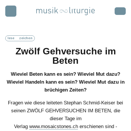
Zur Startseite
Zur Hauptnavigation
Zur Suche
Zum Hauptinhalt
Zum Fussbereich
Login
Abonnieren
lese
zeichen
schwer
punkt
Zwölf Gehversuche im
Beten
rund
blick
Wieviel Beten kann es sein? Wieviel Mut dazu?
Wieviel Handeln kann es sein? Wieviel Mut dazu in
termin
kalender
brüchigen Zeiten?
Fragen wie diese leiteten Stephan Schmid-Keiser bei
seinen ZWÖLF GEHVERSUCHEN IM BETEN, die
weiter
bildung
dieser Tage im
Verlag
www.mosaicstones.ch
erschienen sind -