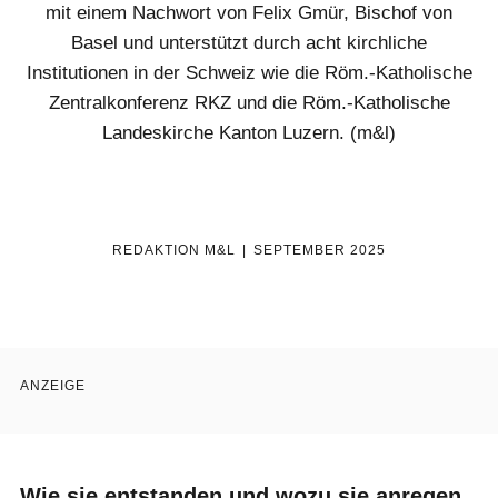
mit einem Nachwort von Felix Gmür, Bischof von
liturgie
lebendig
Basel und unterstützt durch acht kirchliche
Institutionen in der Schweiz wie die Röm.-Katholische
gott
feiern
Zentralkonferenz RKZ und die Röm.-Katholische
Landeskirche Kanton Luzern. (m&l)
auf
gefallen
REDAKTION M&L
SEPTEMBER 2025
kurz
notiert
gesucht
gefunden
ANZEIGE
zeit
vertreib
nicht
vergessen
Wie sie entstanden und wozu sie anregen