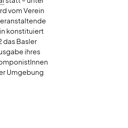
al
statt – unter
rd vom Verein
veranstaltende
in konstituiert
2 das Basler
Ausgabe ihres
 KomponistInnen
hrer Umgebung