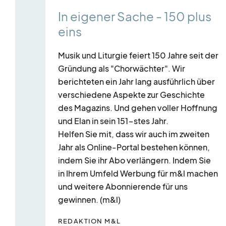
Element
In eigener Sache - 150 plus
mit
eins
mehreren
Einträgen.
Musik und Liturgie feiert 150 Jahre seit der
Zum
Gründung als "Chorwächter". Wir
Navigieren
berichteten ein Jahr lang ausführlich über
Pfeil-
verschiedene Aspekte zur Geschichte
des Magazins. Und gehen voller Hoffnung
Tasten
und Elan in sein 151-stes Jahr.
verwenden.
Helfen Sie mit, dass wir auch im zweiten
Jahr als Online-Portal bestehen können,
indem Sie ihr Abo verlängern. Indem Sie
in Ihrem Umfeld Werbung für m&l machen
und weitere Abonnierende für uns
gewinnen. (m&l)
REDAKTION M&L