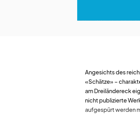
über
blick
Angesichts des reich
«Schätze» – charakter
am Dreiländereck ei
nicht publizierte Wer
aufgespürt werden m