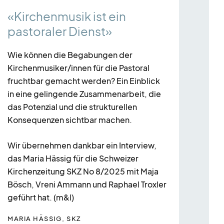
«Kirchenmusik ist ein
pastoraler Dienst»
Wie können die Begabungen der
Kirchenmusiker/innen für die Pastoral
fruchtbar gemacht werden? Ein Einblick
in eine gelingende Zusammenarbeit, die
das Potenzial und die strukturellen
Konsequenzen sichtbar machen.
le
Wir übernehmen dankbar ein Interview,
Sc
das Maria Hässig für die Schweizer
Ne
Kirchenzeitung SKZ No 8/2025 mit Maja
Bösch, Vreni Ammann und Raphael Troxler
Note
geführt hat. (m&l)
In e
MARIA HÄSSIG, SKZ