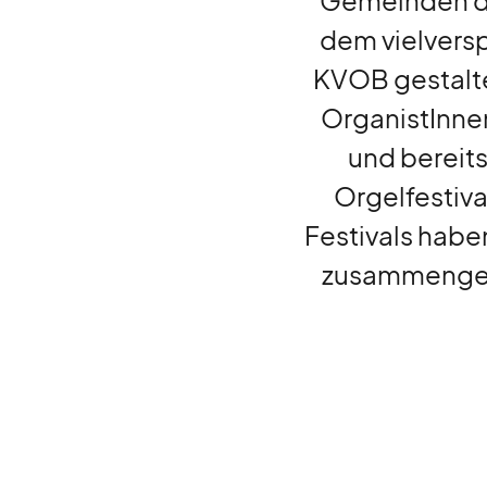
Gemeinden d
dem vielvers
KVOB gestalte
liturgie
lebendig
OrganistInnen 
und bereits
gott
feiern
Orgelfestiva
Festivals habe
zusammengetr
auf
gefallen
kurz
notiert
gesucht
gefunden