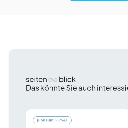
seiten
blick
Das könnte Sie auch interess
Es
folgt
ein
jubiläum
m&l
Karussell-