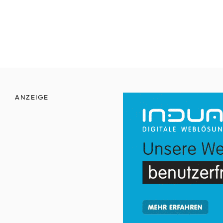
zeit
vertreib
nicht
vergessen
ANZEIGE
werbe
möglichkeiten
verband
verlag
kreativ
tätig