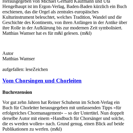
Herausgegeben von Michael Gerhard Kaufmann und Uta
Hengelhaupt ist im Ergon-Verlag, Baden-Baden kürzlich ein Buch
erschienen, das die Orgel als zentrales europäisches
Kulturinstrument beleuchtet, welches Tradition, Wandel und die
Geschichte des Kontinents, von ihren Anfängen in der Antike über
ihre Rolle in der Aufklärung bis zur modernen Zeit symbolisiert.
Matthias Wamser hat es für m&l gelesen. (m&l)
Autor
Matthias Wamser
auf
gefallen:
lese
Zeichen
Vom Chorsingen und Chorleiten
Buchrezension
Vor gut zehn Jahren hat Reiner Schuhenn im Schott-Verlag ein
Buch für Chorleiter herausgegeben mit umfassenden Tipps «für
erfolgreiches Chormanagement» – so der Untertitel. Nun doppelt
derselbe Autor mit einem «Handbuch für Chorsänger und solche,
die es werden wollen» nach. Grund genug, einen Blick auf beide
Publikationen zu werfen. (m&l)