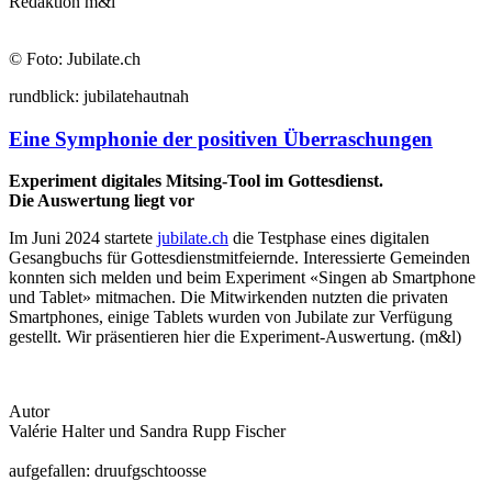
Redaktion m&l
© Foto: Jubilate.ch
rund
blick:
jubilate
hautnah
Eine Symphonie der positiven Überraschungen
Experiment digitales Mitsing-Tool im Gottesdienst.
Die Auswertung liegt vor
Im Juni 2024 startete
jubilate.ch
die Testphase eines digitalen
Gesangbuchs für Gottesdienstmitfeiernde. Interessierte Gemeinden
konnten sich melden und beim Experiment «Singen ab Smartphone
und Tablet» mitmachen. Die Mitwirkenden nutzten die privaten
Smartphones, einige Tablets wurden von Jubilate zur Verfügung
gestellt. Wir präsentieren hier die Experiment-Auswertung. (m&l)
Autor
Valérie Halter und Sandra Rupp Fischer
auf
gefallen:
druuf
gschtoosse