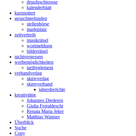
druuf
gschtoosse
kalender
blatt
kurz
notiert
gesucht
gefunden
stellen
börse
markt
platz
zeit
vertreib
musik
rätsel
wort
meldung
bilder
rätsel
nicht
vergessen
werbe
möglichkeiten
tarif
reglement
verband
verlag
skmv
verlag
skmv
verband
jahres
berichte
kreativ
tätig
Johannes Diederen
Giulia Ferraldeschi
Renata Maria Jeker
Matthias Wamser
Über
blick
Suche
Copy