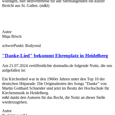
würdigen, hier stellvertretend für alle Sternsingenden ein kurzer
Bericht aus St. Gallen. (m&l)
Autor
Maja Bösch
schwer
Punkt:
Body
soul
"Danke-Lied" bekommt Ehrenplatz in Heidelberg
Am 21.07.2024 veröffentlichte domradio.de folgende Notiz, die uns
aufgefallen ist:
Ein Kirchenlied war in den 1960er Jahren unter den Top 10 der
deutschen Hitparade. Die Originalnoten des Songs "Danke" von
Martin Gotthard Schneider sind jetzt im Besitz der Hochschule für
Kirchenmusik in Heidelberg.
m&l dankt den Autoren für das Recht, die Notiz an dieser Stelle
wiederzugeben.
Autor