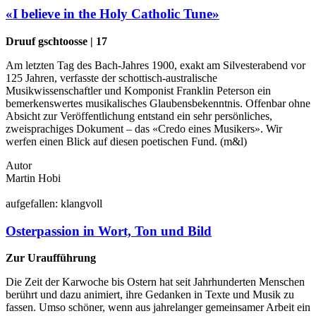
«I believe in the Holy Catholic Tune»
Druuf gschtoosse | 17
Am letzten Tag des Bach-Jahres 1900, exakt am Silvesterabend vor
125 Jahren, verfasste der schottisch-australische
Musikwissenschaftler und Komponist Franklin Peterson ein
bemerkenswertes musikalisches Glaubensbekenntnis. Offenbar ohne
Absicht zur Veröffentlichung entstand ein sehr persönliches,
zweisprachiges Dokument – das «Credo eines Musikers». Wir
werfen einen Blick auf diesen poetischen Fund. (m&l)
Autor
Martin Hobi
auf
gefallen:
klang
voll
Osterpassion in Wort, Ton und Bild
Zur Uraufführung
Die Zeit der Karwoche bis Ostern hat seit Jahrhunderten Menschen
berührt und dazu animiert, ihre Gedanken in Texte und Musik zu
fassen. Umso schöner, wenn aus jahrelanger gemeinsamer Arbeit ein