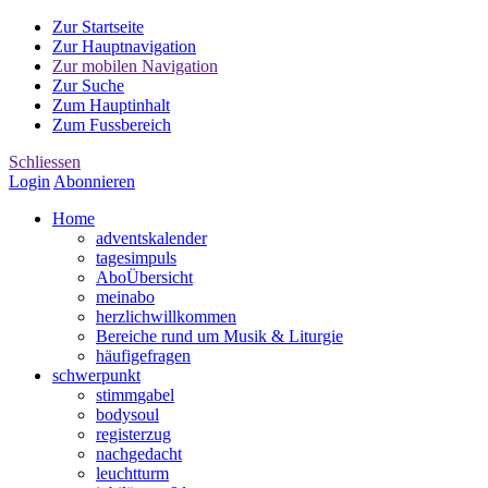
Zur Startseite
Zur Hauptnavigation
Zur mobilen Navigation
Zur Suche
Zum Hauptinhalt
Zum Fussbereich
Schliessen
Login
Abonnieren
Home
advents
kalender
tages
impuls
Abo
Übersicht
mein
abo
herzlich
willkommen
Bereiche rund um Musik & Liturgie
häufige
fragen
schwer
punkt
stimm
gabel
body
soul
register
zug
nach
gedacht
leucht
turm