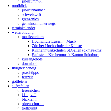
jubiläum
m&l
rund
blick
jubilate
hautnah
schweiz
weit
grenzen
los
gemeinsam
unterwegs
termin
kalender
weiter
bildung
musik
studium
Hochschule Luzern – Musik
Zürcher Hochschule der Künste
Kirchenmusikschulen St.Gallen (dkms/ekms)
Fachstelle Kirchenmusik Kanton Solothurn
kurs
angebote
down
load
liturgie
lebendig
praxis
tipps
fest
zeit
gott
feiern
auf
gefallen
lese
zeichen
klang
voll
blick
fang
ohren
schmaus
treff
punkt