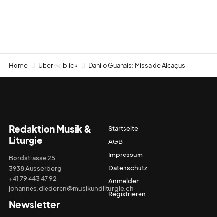
Home
Über
blick
Danilo Guanais: Missa de Alcaçus
Redaktion Musik &
Startseite
Liturgie
AGB
Impressum
Bordstrasse 25
Datenschutz
3938 Ausserberg
+41 79 443 47 92
Anmelden
johannes.diederen@musikundliturgie.ch
Registrieren
Newsletter