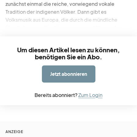
zunächst einmal die reiche, vorwiegend vokale
Tradition der indigenen Völker. Dann gibt es
werbe
möglichkeiten
Volksmusik aus Europa, die durch die mündliche
Überlieferung in Brasilien ganz eigene Wege nahm.
verband
verlag
Um diesen Artikel lesen zu können,
benötigen Sie ein Abo.
kreativ
tätig
Jetzt abonnieren
über
blick
Bereits abonniert?
Zum Login
ANZEIGE