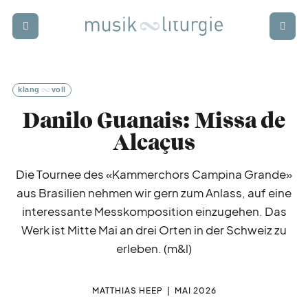
Zur Startseite
Zur Hauptnavigation
Zur Suche
Zum Hauptinhalt
Zum Fussbereich
Login
Abonnieren
klang
voll
schwer
punkt
Danilo Guanais: Missa de
Alcaçus
rund
blick
Die Tournee des «Kammerchors Campina Grande»
aus Brasilien nehmen wir gern zum Anlass, auf eine
termin
kalender
interessante Messkomposition einzugehen. Das
Werk ist Mitte Mai an drei Orten in der Schweiz zu
erleben. (m&l)
weiter
bildung
MATTHIAS HEEP
MAI 2026