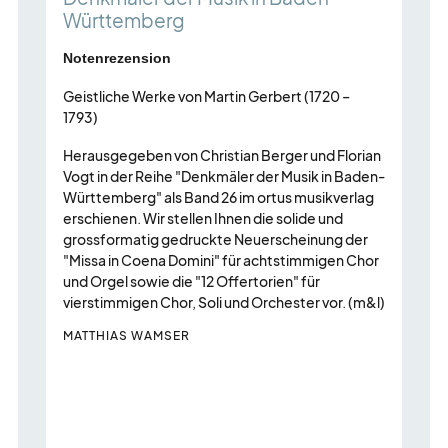
W
mit
Württemberg
w
mehreren
S
Notenrezension
Einträgen.
P
K
Zum
Geistliche Werke von Martin Gerbert (1720 –
w
1793)
Navigieren
e
Pfeil-
Herausgegeben von Christian Berger und Florian
J
Tasten
Vogt in der Reihe "Denkmäler der Musik in Baden-
Württemberg" als Band 26 im ortus musikverlag
verwenden.
erschienen. Wir stellen Ihnen die solide und
grossformatig gedruckte Neuerscheinung der
"Missa in Coena Domini" für achtstimmigen Chor
und Orgel sowie die "12 Offertorien" für
vierstimmigen Chor, Soli und Orchester vor. (m&l)
MATTHIAS WAMSER