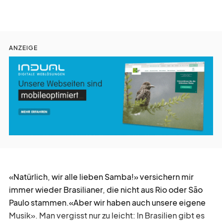
liturgie
lebendig
gott
feiern
ANZEIGE
auf
gefallen
kurz
notiert
gesucht
gefunden
«Natürlich, wir alle lieben Samba!» versichern mir
zeit
vertreib
immer wieder Brasilianer, die nicht aus Rio oder São
Paulo stammen.«Aber wir haben auch unsere eigene
Musik». Man vergisst nur zu leicht: In Brasilien gibt es
nicht
vergessen