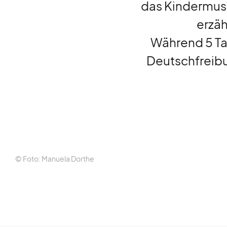
das Kindermusi
erzäh
Während 5 Tag
liturgie
lebendig
Deutschfreibu
gott
feiern
auf
gefallen
© Foto: Manuela Dorthe
kurz
notiert
gesucht
gefunden