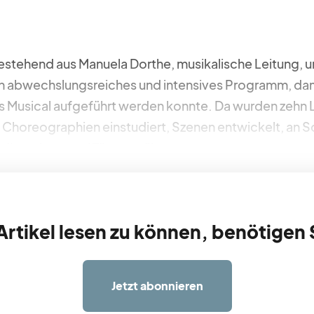
stehend aus Manuela Dorthe, musikalische Leitung, un
in abwechslungsreiches und intensives Programm, dam
 Musical aufgeführt werden konnte. Da wurden zehn L
 Choreographien einstudiert, Szenen entwickelt, an 
dig gelernt und Tänze geübt.
rtikel lesen zu können, benötigen 
Jetzt abonnieren