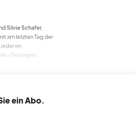
d Silvie Schafer,
it am letzten Tag der
ieder im
Solo-Gesängen
Sie ein Abo.