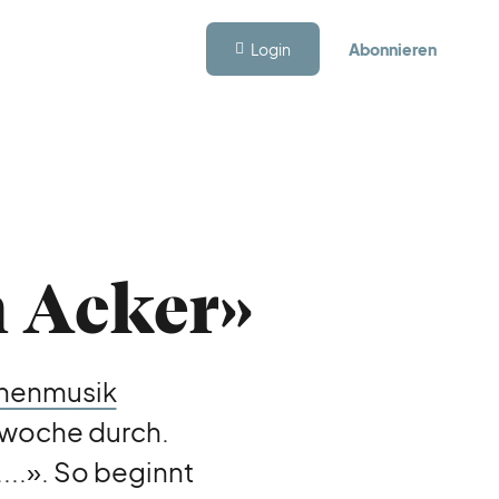
Login
Abonnieren
m Acker»
chenmusik
gwoche durch.
...». So beginnt