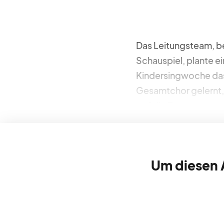
über
blick
Das Leitungsteam, be
Schauspiel, plante e
Kindersingwoche das
Gesamtchor gelernt,
gefeilt, Texte auswen
Um diesen A