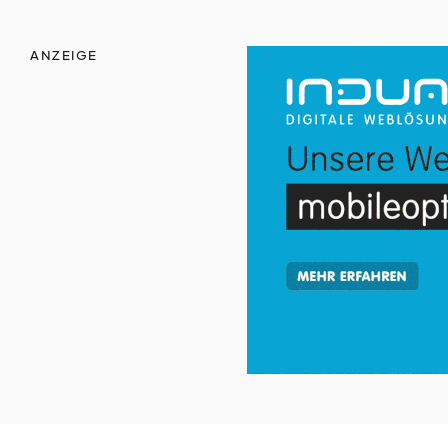
ANZEIGE
zeit
vertreib
nicht
vergessen
werbe
möglichkeiten
verband
verlag
kreativ
tätig