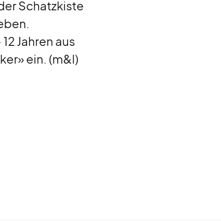
der Schatzkiste
geben.
 12 Jahren aus
er» ein. (m&l)