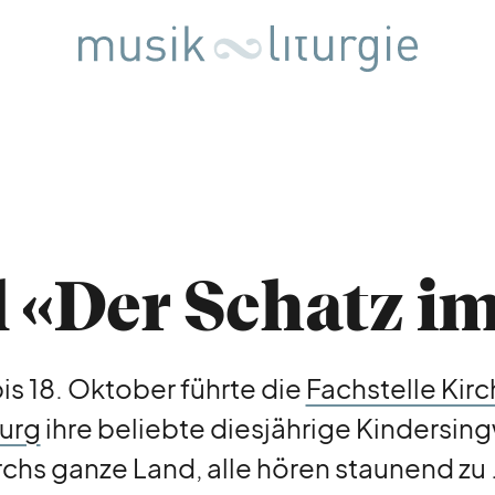
 «Der Schatz i
is 18. Oktober führte die
Fachstelle Kir
urg
ihre beliebte diesjährige Kindersin
rchs ganze Land, alle hören staunend zu .