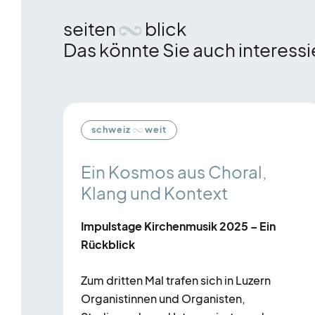
seiten
blick
Das könnte Sie auch interess
Es
folgt
ein
schweiz
weit
Karussell-
Element
Ein Kosmos aus Choral,
mit
Klang und Kontext
mehreren
Einträgen.
Impulstage Kirchenmusik 2025 – Ein
Zum
Rückblick
Navigieren
Pfeil-
Zum dritten Mal trafen sich in Luzern
Organistinnen und Organisten,
Tasten