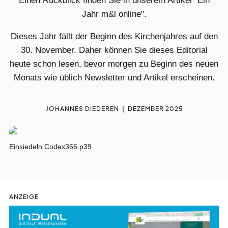
Einen Rückblick finden Sie in unserem Artikel "Ein
liturgie
lebendig
Jahr m&l online".
Dieses Jahr fällt der Beginn des Kirchenjahres auf den
gott
feiern
30. November. Daher können Sie dieses Editorial
heute schon lesen, bevor morgen zu Beginn des neuen
Monats wie üblich Newsletter und Artikel erscheinen.
auf
gefallen
JOHANNES DIEDEREN
DEZEMBER 2025
kurz
notiert
Einsiedeln.Codex366.p39
gesucht
gefunden
zeit
vertreib
ANZEIGE
nicht
vergessen