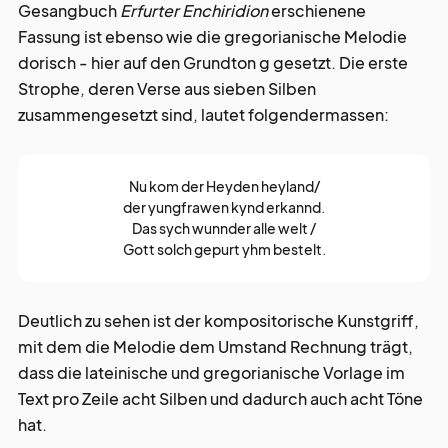
Gesangbuch
Erfurter Enchiridion
erschienene
Fassung ist ebenso wie die gregorianische Melodie
dorisch - hier auf den Grundton g gesetzt. Die erste
Strophe, deren Verse aus sieben Silben
zusammengesetzt sind, lautet folgendermassen:
Nu kom der Heyden heyland/
der yungfrawen kynd erkannd.
Das sych wunnder alle welt /
Gott solch gepurt yhm bestelt.
Deutlich zu sehen ist der kompositorische Kunstgriff,
mit dem die Melodie dem Umstand Rechnung trägt,
dass die lateinische und gregorianische Vorlage im
Text pro Zeile acht Silben und dadurch auch acht Töne
hat.