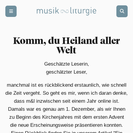
Zur Startseite
Zur Hauptnavigation
Zur Suche
Zum Hauptinhalt
Zum Fussbereich
Login
Abonnieren
Komm, du Heiland aller
schwer
punkt
Welt
Geschätzte Leserin,
rund
blick
geschätzter Leser,
manchmal ist es rückblickend erstaunlich, wie schnell
termin
kalender
die Zeit vergeht. So geht es mir, wenn ich daran denke,
dass m&l inzwischen seit einem Jahr online ist.
Damals war es genau am 1. Dezember, als wir Ihnen
weiter
bildung
zu Beginn des Kirchenjahres mit dem ersten Advent
die neue Erscheinungsweise präsentieren konnten.