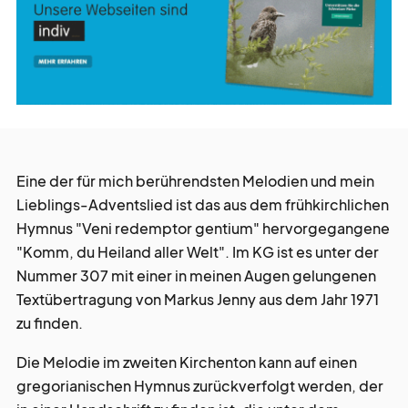
werbe
möglichkeiten
verband
verlag
Eine der für mich berührendsten Melodien und mein
kreativ
tätig
Lieblings-Adventslied ist das aus dem frühkirchlichen
Hymnus "Veni redemptor gentium" hervorgegangene
"Komm, du Heiland aller Welt". Im KG ist es unter der
über
blick
Nummer 307 mit einer in meinen Augen gelungenen
Textübertragung von Markus Jenny aus dem Jahr 1971
zu finden.
Die Melodie im zweiten Kirchenton kann auf einen
gregorianischen Hymnus zurückverfolgt werden, der