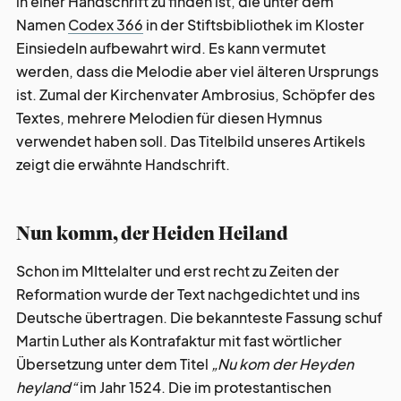
in einer Handschrift zu finden ist, die unter dem
Namen
Codex 366
in der Stiftsbibliothek im Kloster
Einsiedeln aufbewahrt wird. Es kann vermutet
werden, dass die Melodie aber viel älteren Ursprungs
ist. Zumal der Kirchenvater Ambrosius, Schöpfer des
Textes, mehrere Melodien für diesen Hymnus
verwendet haben soll. Das Titelbild unseres Artikels
zeigt die erwähnte Handschrift.
Nun komm, der Heiden Heiland
Schon im MIttelalter und erst recht zu Zeiten der
Reformation wurde der Text nachgedichtet und ins
Deutsche übertragen. Die bekannteste Fassung schuf
Martin Luther als Kontrafaktur mit fast wörtlicher
Übersetzung unter dem Titel
„Nu kom der Heyden
heyland“
im Jahr 1524. Die im protestantischen