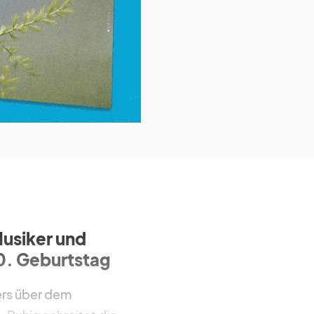
Musiker und
90. Geburtstag
ers über dem