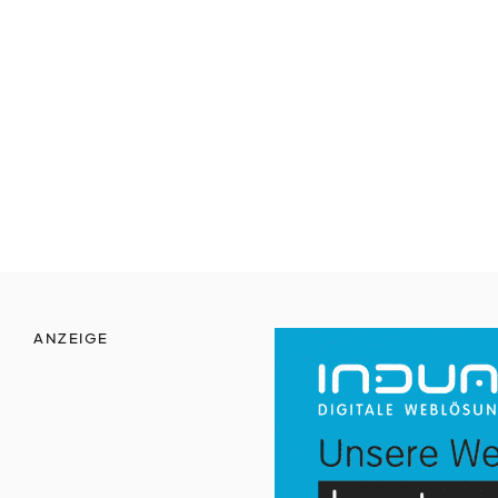
zeit
vertreib
nicht
vergessen
werbe
möglichkeiten
ANZEIGE
verband
verlag
kreativ
tätig