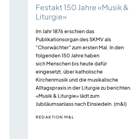
Festakt 150 Jahre «Musik &
mit
Liturgie»
mehreren
Einträgen.
Im Jahr 1876 erschien das
Zum
Publikationsorgan des SKMV als
Navigieren
"Chorwächter" zum ersten Mal. In den
Pfeil-
folgenden 150 Jahre haben
sich Menschen bis heute dafür
Tasten
eingesetzt, über katholische
verwenden.
Kirchenmusik und die musikalische
Alltagspraxis in der Liturgie zu berichten.
«Musik & Liturgie» lädt zum
Jubiläumsanlass nach Einsiedeln. (m&l)
REDAKTION M&L