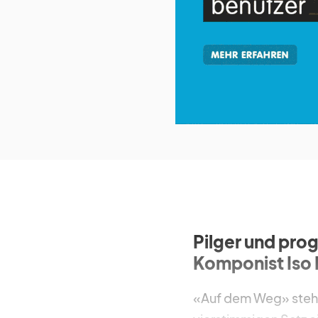
über
blick
Pilger und pro
Komponist Iso R
«Auf dem Weg» steht 