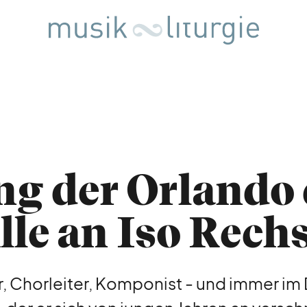
ng der Orlando 
le an Iso Rech
, Chorleiter, Komponist - und immer im