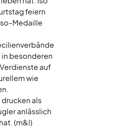
ieben hat. Iso
rtstag feiern
asso-Medaille
ecilienverbände
d in besonderen
Verdienste auf
urellem wie
en.
d drucken als
gler anlässlich
hat. (m&l)