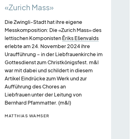
«Zurich Mass»
Die Zwingli-Stadt hat ihre eigene
Messkomposition: Die «Zurich Mass» des
lettischen Komponisten
Ēriks Ešenvalds
erlebte am 24. November 2024 ihre
Uraufführung – in der Liebfrauenkirche im
Gottesdienst zum Christkönigsfest. m&l
war mit dabei und schildert in diesem
bo
Artikel Eindrücke zum Werk und zur
Aufführung des Chores an
Lie
Liebfrauen unter der Leitung von
au
Bernhard Pfammatter. (m&l)
MATTHIAS WAMSER
Prie
Baye
Wet