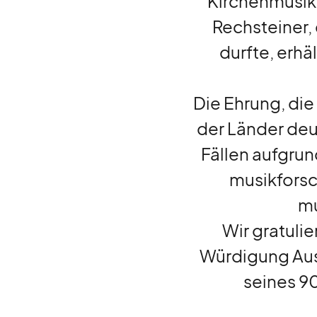
Kirchenmusik,
Rechsteiner,
durfte, erhä
liturgie
lebendig
Die Ehrung, di
gott
feiern
der Länder deu
Fällen aufgru
musikforsc
auf
gefallen
mu
Wir gratulie
kurz
notiert
Würdigung Ausz
seines 90
gesucht
gefunden