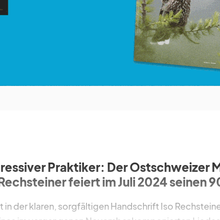
gressiver Praktiker: Der Ostschweizer 
echsteiner feiert im Juli 2024 seinen 
in der klaren, sorgfältigen Handschrift Iso Rechstein