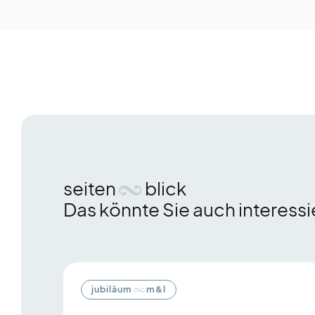
seiten
blick
Das könnte Sie auch interess
Es
folgt
ein
jubiläum
m&l
Karussell-
Element