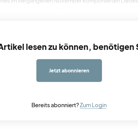
eines im vergangenen November komponierten Liedes. 
Tempobezeichnung hat Rechsteiner «gemächlich» gewä
rtikel lesen zu können, benötigen 
Jetzt abonnieren
Bereits abonniert?
Zum Login