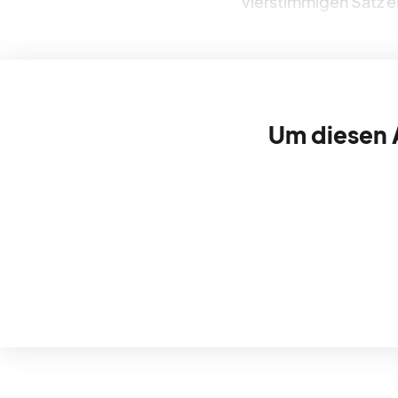
vierstimmigen Satz 
Melodie voran; als 
Um diesen A