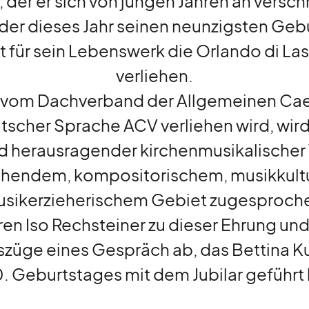
 der er sich von jungen Jahren an verschr
 der dieses Jahr seinen neunzigsten Gebu
lt für sein Lebenswerk die Orlando di L
verliehen.
e vom Dachverband der Allgemeinen Ca
tscher Sprache ACV verliehen wird, wir
nd herausragender kirchenmusikalischer 
hendem, kompositorischem, musikkult
sikerzieherischem Gebiet zugesproch
ren Iso Rechsteiner zu dieser Ehrung un
üge eines Gespräch ab, das Bettina Ku
. Geburtstages mit dem Jubilar geführt 