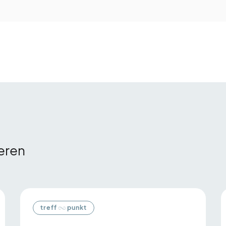
ieren
treff
punkt