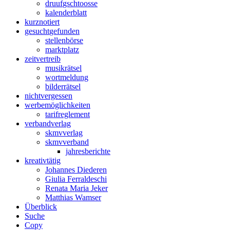
druuf
gschtoosse
kalender
blatt
kurz
notiert
gesucht
gefunden
stellen
börse
markt
platz
zeit
vertreib
musik
rätsel
wort
meldung
bilder
rätsel
nicht
vergessen
werbe
möglichkeiten
tarif
reglement
verband
verlag
skmv
verlag
skmv
verband
jahres
berichte
kreativ
tätig
Johannes Diederen
Giulia Ferraldeschi
Renata Maria Jeker
Matthias Wamser
Über
blick
Suche
Copy