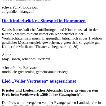
schwer
Punkt:
Body
soul
auf
gefallen:
klang
voll
Die Kinderbrücke - Singspiel in Rotmonten
Szenisch-musikalische Aufführungen und Kindermusicals in der
Kirche - warum es nicht immer ein Krippenspiel in der
Weihnachtszeit sein muss. Ursprünglich tatsächlich in der Tradition
geistlicher Mysterienspiele gewachsen, eignen sich Singspiele gut,
Kinder für Musik und Theater zu begeistern. (m&l)
Autor
Maja Bösch, Johannes Diederen
schwer
Punkt:
Body
soul
rund
blick:
grenzen
los
,
gemeinsam
unterwegs
Lied „Voller Vertrauen“ ausgezeichnet
Priester und Liedermacher Alexander Bayer gewinnt ersten
Preis beim Wettbewerb „500 Jahre Gesangbuch“.
Der Preis wurde vergeben von der Evangelischen Landeskirche in