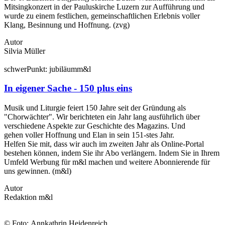
Mitsingkonzert in der Pauluskirche Luzern zur Aufführung und
wurde zu einem festlichen, gemeinschaftlichen Erlebnis voller
Klang, Besinnung und Hoffnung. (zvg)
Autor
Silvia Müller
schwer
Punkt:
jubiläum
m&l
In eigener Sache - 150 plus eins
Musik und Liturgie feiert 150 Jahre seit der Gründung als
"Chorwächter". Wir berichteten ein Jahr lang ausführlich über
verschiedene Aspekte zur Geschichte des Magazins. Und
gehen voller Hoffnung und Elan in sein 151-stes Jahr.
Helfen Sie mit, dass wir auch im zweiten Jahr als Online-Portal
bestehen können, indem Sie ihr Abo verlängern. Indem Sie in Ihrem
Umfeld Werbung für m&l machen und weitere Abonnierende für
uns gewinnen. (m&l)
Autor
Redaktion m&l
© Foto: Annkathrin Heidenreich