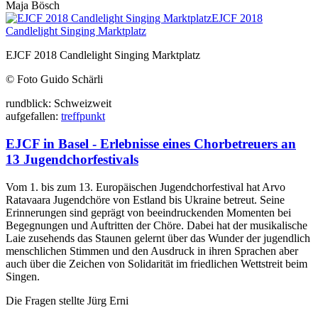
Maja Bösch
EJCF 2018
Candlelight Singing Marktplatz
EJCF 2018 Candlelight Singing Marktplatz
© Foto Guido Schärli
rund
blick:
Schweiz
weit
auf
gefallen:
treff
punkt
EJCF in Basel - Erlebnisse eines Chorbetreuers an
13 Jugendchorfestivals
Vom 1. bis zum 13. Europäischen Jugendchorfestival hat Arvo
Ratavaara Jugendchöre von Estland bis Ukraine betreut. Seine
Erinnerungen sind geprägt von beeindruckenden Momenten bei
Begegnungen und Auftritten der Chöre. Dabei hat der musikalische
Laie zusehends das Staunen gelernt über das Wunder der jugendlich
menschlichen Stimmen und den Ausdruck in ihren Sprachen aber
auch über die Zeichen von Solidarität im friedlichen Wettstreit beim
Singen.
Die Fragen stellte Jürg Erni