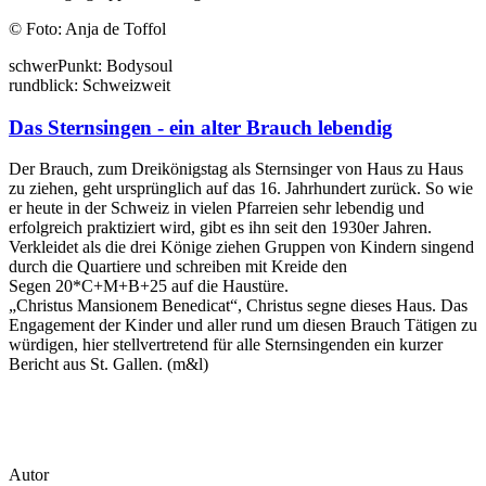
© Foto: Anja de Toffol
schwer
Punkt:
Body
soul
rund
blick:
Schweiz
weit
Das Sternsingen - ein alter Brauch lebendig
Der Brauch, zum Dreikönigstag als Sternsinger von Haus zu Haus
zu ziehen, geht ursprünglich auf das 16. Jahrhundert zurück. So wie
er heute in der Schweiz in vielen Pfarreien sehr lebendig und
erfolgreich praktiziert wird, gibt es ihn seit den 1930er Jahren.
Verkleidet als die drei Könige ziehen Gruppen von Kindern singend
durch die Quartiere und schreiben mit Kreide den
Segen 20*C+M+B+25 auf die Haustüre.
„Christus Mansionem Benedicat“, Christus segne dieses Haus. Das
Engagement der Kinder und aller rund um diesen Brauch Tätigen zu
würdigen, hier stellvertretend für alle Sternsingenden ein kurzer
Bericht aus St. Gallen. (m&l)
Autor