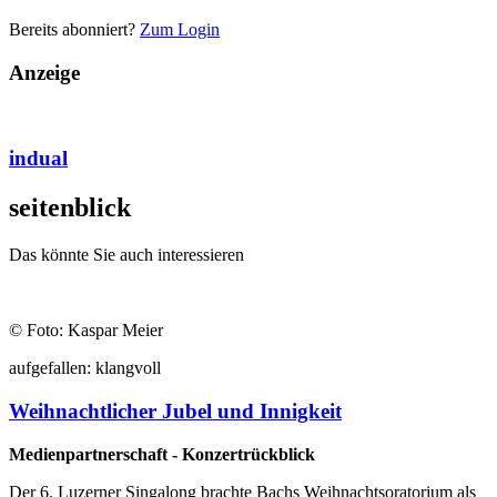
Bereits abonniert?
Zum Login
Anzeige
indual
seiten
blick
Das könnte Sie auch interessieren
© Foto: Kaspar Meier
auf
gefallen:
klang
voll
Weihnachtlicher Jubel und Innigkeit
Medienpartnerschaft - Konzertrückblick
Der 6. Luzerner Singalong brachte Bachs Weihnachtsoratorium als