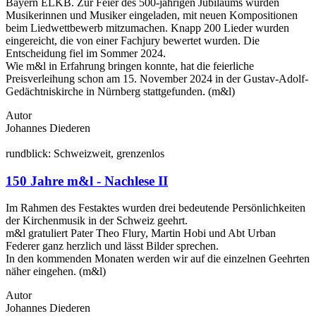
Bayern ELKB. Zur Feier des 500-jährigen Jubiläums wurden
Musikerinnen und Musiker eingeladen, mit neuen Kompositionen
beim Liedwettbewerb mitzumachen. Knapp 200 Lieder wurden
eingereicht, die von einer Fachjury bewertet wurden. Die
Entscheidung fiel im Sommer 2024.
Wie m&l in Erfahrung bringen konnte, hat die feierliche
Preisverleihung schon am 15. November 2024 in der Gustav-Adolf-
Gedächtniskirche in Nürnberg stattgefunden. (m&l)
Autor
Johannes Diederen
rund
blick:
Schweiz
weit
,
grenzen
los
150 Jahre m&l - Nachlese II
Im Rahmen des Festaktes wurden drei bedeutende Persönlichkeiten
der Kirchenmusik in der Schweiz geehrt.
m&l gratuliert Pater Theo Flury, Martin Hobi und Abt Urban
Federer ganz herzlich und lässt Bilder sprechen.
In den kommenden Monaten werden wir auf die einzelnen Geehrten
näher eingehen. (m&l)
Autor
Johannes Diederen