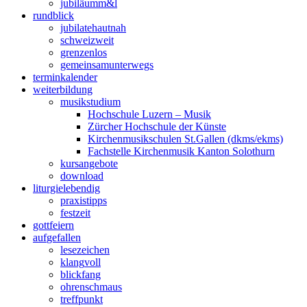
jubiläum
m&l
rund
blick
jubilate
hautnah
schweiz
weit
grenzen
los
gemeinsam
unterwegs
termin
kalender
weiter
bildung
musik
studium
Hochschule Luzern – Musik
Zürcher Hochschule der Künste
Kirchenmusikschulen St.Gallen (dkms/ekms)
Fachstelle Kirchenmusik Kanton Solothurn
kurs
angebote
down
load
liturgie
lebendig
praxis
tipps
fest
zeit
gott
feiern
auf
gefallen
lese
zeichen
klang
voll
blick
fang
ohren
schmaus
treff
punkt