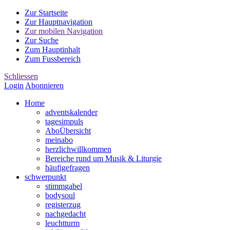
Zur Startseite
Zur Hauptnavigation
Zur mobilen Navigation
Zur Suche
Zum Hauptinhalt
Zum Fussbereich
Schliessen
Login
Abonnieren
Home
advents
kalender
tages
impuls
Abo
Übersicht
mein
abo
herzlich
willkommen
Bereiche rund um Musik & Liturgie
häufige
fragen
schwer
punkt
stimm
gabel
body
soul
register
zug
nach
gedacht
leucht
turm