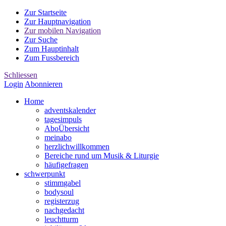
Zur Startseite
Zur Hauptnavigation
Zur mobilen Navigation
Zur Suche
Zum Hauptinhalt
Zum Fussbereich
Schliessen
Login
Abonnieren
Home
advents
kalender
tages
impuls
Abo
Übersicht
mein
abo
herzlich
willkommen
Bereiche rund um Musik & Liturgie
häufige
fragen
schwer
punkt
stimm
gabel
body
soul
register
zug
nach
gedacht
leucht
turm