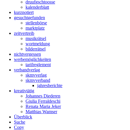
druuf
gschtoosse
kalender
blatt
kurz
notiert
gesucht
gefunden
stellen
börse
markt
platz
zeit
vertreib
musik
rätsel
wort
meldung
bilder
rätsel
nicht
vergessen
werbe
möglichkeiten
tarif
reglement
verband
verlag
skmv
verlag
skmv
verband
jahres
berichte
kreativ
tätig
Johannes Diederen
Giulia Ferraldeschi
Renata Maria Jeker
Matthias Wamser
Über
blick
Suche
Copy