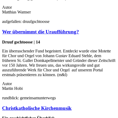
Autor
Matthias Wamser
auf
gefallen:
druuf
gschtoosse
Wer übernimmt die Uraufführung?
Druuf gschtoosse | 14
Ein überraschender Fund begeistert. Entdeckt wurde eine Motette
für Chor und Orgel von Johann Gustav Eduard Stehle, dem
früheren St. Galler Domkapellmeister und Gründer dieser Zeitschrift
vor 150 Jahren. Wir freuen uns, das wirkungsvolle und gut
auszuführende Werk für Chor und Orgel auf unserem Portal
erstmals präsentieren zu können. (m&l)
Autor
Martin Hobi
rund
blick:
gemeinsam
unterwegs
Christkatholische Kirchenmusik