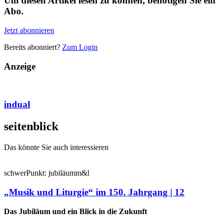
Um diesen Artikel lesen zu können, benötigen Sie ein
Abo.
Jetzt abonnieren
Bereits abonniert?
Zum Login
Anzeige
indual
seiten
blick
Das könnte Sie auch interessieren
schwer
Punkt:
jubiläum
m&l
„Musik und Liturgie“ im 150. Jahrgang | 12
Das Jubiläum und ein Blick in die Zukunft