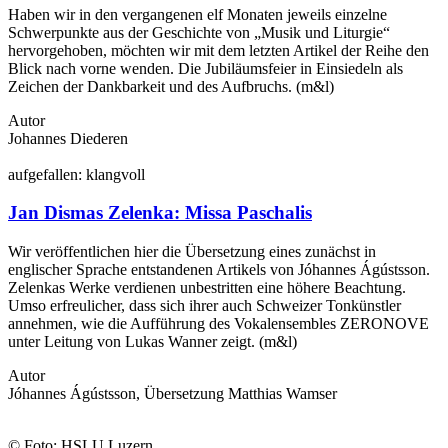
Haben wir in den vergangenen elf Monaten jeweils einzelne
Schwerpunkte aus der Geschichte von „Musik und Liturgie“
hervorgehoben, möchten wir mit dem letzten Artikel der Reihe den
Blick nach vorne wenden. Die Jubiläumsfeier in Einsiedeln als
Zeichen der Dankbarkeit und des Aufbruchs. (m&l)
Autor
Johannes Diederen
auf
gefallen:
klang
voll
Jan Dismas Zelenka: Missa Paschalis
Wir veröffentlichen hier die Übersetzung eines zunächst in
englischer Sprache entstandenen Artikels von Jóhannes Ágústsson.
Zelenkas Werke verdienen unbestritten eine höhere Beachtung.
Umso erfreulicher, dass sich ihrer auch Schweizer Tonkünstler
annehmen, wie die Aufführung des Vokalensembles ZERONOVE
unter Leitung von Lukas Wanner zeigt. (m&l)
Autor
Jóhannes Ágústsson, Übersetzung Matthias Wamser
© Foto: HSLU Luzern