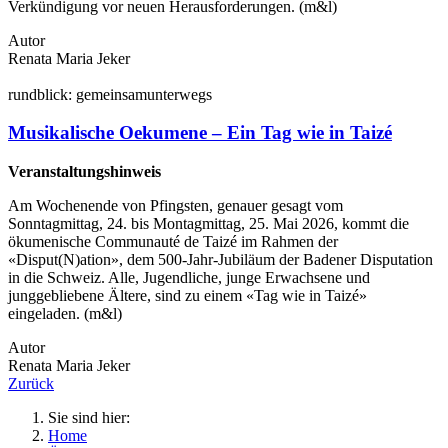
Verkündigung vor neuen Herausforderungen. (m&l)
Autor
Renata Maria Jeker
rund
blick:
gemeinsam
unterwegs
Musikalische Oekumene – Ein Tag wie in Taizé
Veranstaltungshinweis
Am Wochenende von Pfingsten, genauer gesagt vom
Sonntagmittag, 24. bis Montagmittag, 25. Mai 2026, kommt die
ökumenische Communauté de Taizé im Rahmen der
«Disput(N)ation», dem 500-Jahr-Jubiläum der Badener Disputation
in die Schweiz. Alle, Jugendliche, junge Erwachsene und
junggebliebene Ältere, sind zu einem «Tag wie in Taizé»
eingeladen. (m&l)
Autor
Renata Maria Jeker
Zurück
Sie sind hier:
Home