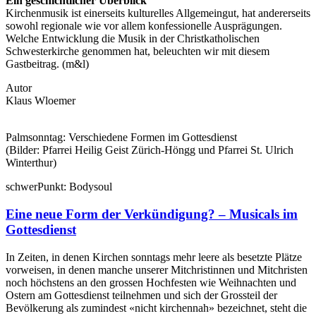
Ein geschichtlicher Überblick
Kirchenmusik ist einerseits kulturelles Allgemeingut, hat andererseits
sowohl regionale wie vor allem konfessionelle Ausprägungen.
Welche Entwicklung die Musik in der Christkatholischen
Schwesterkirche genommen hat, beleuchten wir mit diesem
Gastbeitrag. (m&l)
Autor
Klaus Wloemer
Palmsonntag: Verschiedene Formen im Gottesdienst
(Bilder: Pfarrei Heilig Geist Zürich-Höngg und Pfarrei St. Ulrich
Winterthur)
schwer
Punkt:
Body
soul
Eine neue Form der Verkündigung? – Musicals im
Gottesdienst
In Zeiten, in denen Kirchen sonntags mehr leere als besetzte Plätze
vorweisen, in denen manche unserer Mitchristinnen und Mitchristen
noch höchstens an den grossen Hochfesten wie Weihnachten und
Ostern am Gottesdienst teilnehmen und sich der Grossteil der
Bevölkerung als zumindest «nicht kirchennah» bezeichnet, steht die