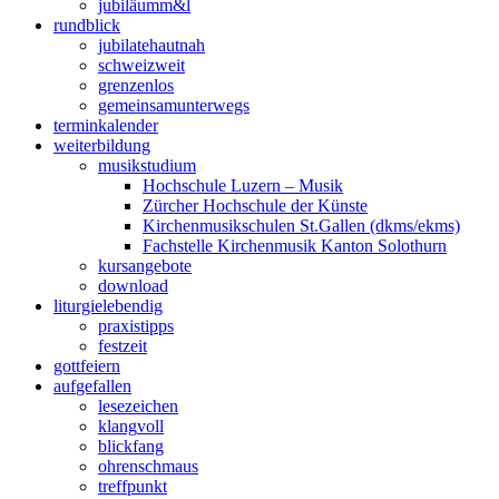
jubiläum
m&l
rund
blick
jubilate
hautnah
schweiz
weit
grenzen
los
gemeinsam
unterwegs
termin
kalender
weiter
bildung
musik
studium
Hochschule Luzern – Musik
Zürcher Hochschule der Künste
Kirchenmusikschulen St.Gallen (dkms/ekms)
Fachstelle Kirchenmusik Kanton Solothurn
kurs
angebote
down
load
liturgie
lebendig
praxis
tipps
fest
zeit
gott
feiern
auf
gefallen
lese
zeichen
klang
voll
blick
fang
ohren
schmaus
treff
punkt