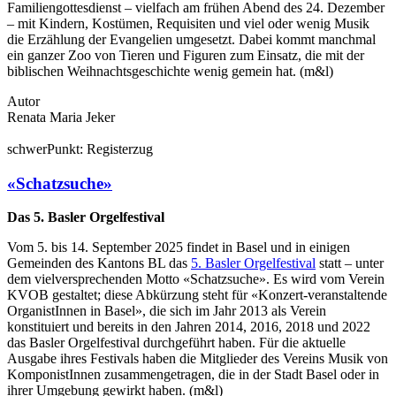
Familiengottesdienst – vielfach am frühen Abend des 24. Dezember
– mit Kindern, Kostümen, Requisiten und viel oder wenig Musik
die Erzählung der Evangelien umgesetzt. Dabei kommt manchmal
ein ganzer Zoo von Tieren und Figuren zum Einsatz, die mit der
biblischen Weihnachtsgeschichte wenig gemein hat. (m&l)
Autor
Renata Maria Jeker
schwer
Punkt:
Register
zug
«Schatzsuche»
Das 5. Basler Orgelfestival
Vom 5. bis 14. September 2025 findet in Basel und in einigen
Gemeinden des Kantons BL das
5. Basler Orgelfestival
statt – unter
dem vielversprechenden Motto «Schatzsuche». Es wird vom Verein
KVOB gestaltet; diese Abkürzung steht für «Konzert-veranstaltende
OrganistInnen in Basel», die sich im Jahr 2013 als Verein
konstituiert und bereits in den Jahren 2014, 2016, 2018 und 2022
das Basler Orgelfestival durchgeführt haben. Für die aktuelle
Ausgabe ihres Festivals haben die Mitglieder des Vereins Musik von
KomponistInnen zusammengetragen, die in der Stadt Basel oder in
ihrer Umgebung gewirkt haben. (m&l)