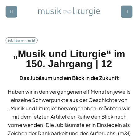
Zur Startseite
Zur Hauptnavigation
Zur Suche
Zum Hauptinhalt
Zum Fussbereich
Login
Abonnieren
jubiläum
m&l
schwer
punkt
„Musik und Liturgie“ im
150. Jahrgang | 12
rund
blick
Das Jubiläum und ein Blick in die Zukunft
termin
kalender
Haben wir in den vergangenen elf Monaten jeweils
einzelne Schwerpunkte aus der Geschichte von
„Musik und Liturgie“ hervorgehoben, möchten wir
mit dem letzten Artikel der Reihe den Blick nach
weiter
bildung
vorne wenden. Die Jubiläumsfeier in Einsiedeln als
Zeichen der Dankbarkeit und des Aufbruchs. (m&l)