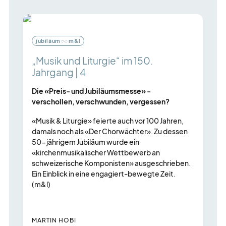
Es
folgt
ein
jubiläum
m&l
Karussell-
I
Element
F
„Musik und Liturgie“ im 150.
mit
Jahrgang | 4
mehreren
S
Die «Preis- und Jubiläumsmesse» -
Einträgen.
u
verschollen, verschwunden, vergessen?
Zum
j
«Musik & Liturgie» feierte auch vor 100 Jahren,
b
Navigieren
damals noch als «Der Chorwächter». Zu dessen
S
Pfeil-
50-jährigem Jubiläum wurde ein
s
Tasten
«kirchenmusikalischer Wettbewerb an
K
verwenden.
schweizerische Komponisten» ausgeschrieben.
b
Ein Einblick in eine engagiert-bewegte Zeit.
w
(m&l)
R
MARTIN HOBI