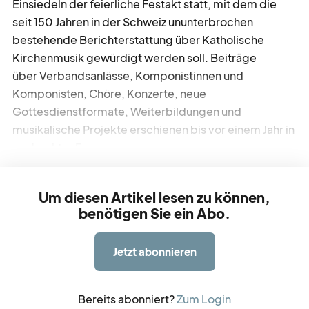
Einsiedeln der feierliche Festakt statt, mit dem die
seit 150 Jahren in der Schweiz ununterbrochen
bestehende Berichterstattung über Katholische
werbe
möglichkeiten
Kirchenmusik gewürdigt werden soll. Beiträge
über Verbandsanlässe, Komponistinnen und
verband
verlag
Komponisten, Chöre, Konzerte, neue
Gottesdienstformate, Weiterbildungen und
musikalische Projekte erschienen bis vor einem Jahr in
kreativ
tätig
gedruckter Form.
über
blick
Um diesen Artikel lesen zu können,
benötigen Sie ein Abo.
Jetzt abonnieren
Bereits abonniert?
Zum Login