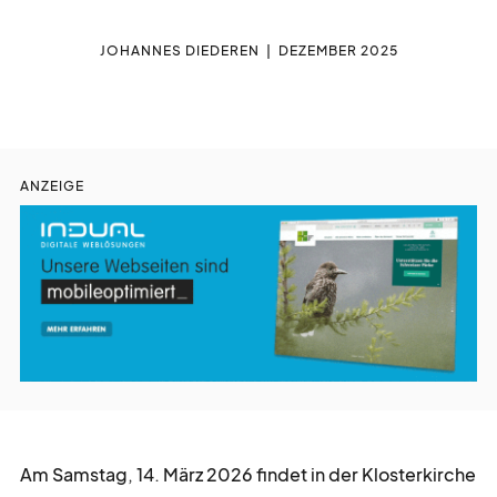
liturgie
lebendig
JOHANNES DIEDEREN
DEZEMBER 2025
gott
feiern
auf
gefallen
ANZEIGE
kurz
notiert
gesucht
gefunden
zeit
vertreib
Am Samstag, 14. März 2026 findet in der Klosterkirche
nicht
vergessen