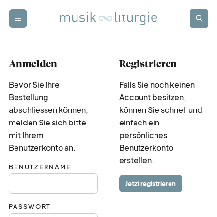
Zur Startseite
Zur Hauptnavigation
Zur Suche
Zum Hauptinhalt
Zum Fussbereich
Login
Abonnieren
Anmelden
Registrieren
schwer
punkt
Bevor Sie Ihre
Falls Sie noch keinen
Bestellung
Account besitzen,
rund
blick
abschliessen können,
können Sie schnell und
melden Sie sich bitte
einfach ein
mit Ihrem
persönliches
termin
kalender
Benutzerkonto an.
Benutzerkonto
erstellen.
BENUTZERNAME
weiter
bildung
Jetzt registrieren
PASSWORT